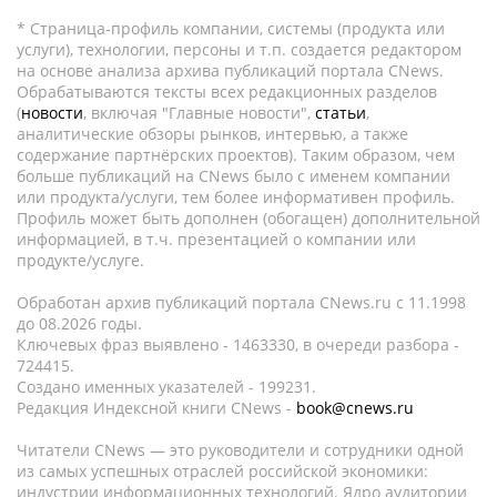
* Страница-профиль компании, системы (продукта или
услуги), технологии, персоны и т.п. создается редактором
на основе анализа архива публикаций портала CNews.
Обрабатываются тексты всех редакционных разделов
(
новости
, включая "Главные новости",
статьи
,
аналитические обзоры рынков, интервью, а также
содержание партнёрских проектов). Таким образом, чем
больше публикаций на CNews было с именем компании
или продукта/услуги, тем более информативен профиль.
Профиль может быть дополнен (обогащен) дополнительной
информацией, в т.ч. презентацией о компании или
продукте/услуге.
Обработан архив публикаций портала CNews.ru c 11.1998
до 08.2026 годы.
Ключевых фраз выявлено - 1463330, в очереди разбора -
724415.
Создано именных указателей - 199231.
Редакция Индексной книги CNews -
book@cnews.ru
Читатели CNews — это руководители и сотрудники одной
из самых успешных отраслей российской экономики:
индустрии информационных технологий. Ядро аудитории