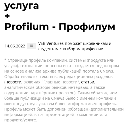
услуга
+
Profilum - Профилум
VEB Ventures поможет школьникам и
14.06.2022
студентам с выбором профессии
* Страница-профиль компании, системы (продукта или
услуги), технологии, персоны и т.п. создается редактором
на основе анализа архива публикаций портала CNews.
Обрабатываются тексты всех редакционных разделов
(
новости
, включая "Главные новости",
статьи
,
аналитические обзоры рынков, интервью, а также
содержание партнёрских проектов). Таким образом, чем
больше публикаций на CNews было с именем компании
или продукта/услуги, тем более информативен профиль.
Профиль может быть дополнен (обогащен) дополнительной
информацией, в т.ч. презентацией о компании или
продукте/услуге.