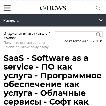
Разделы
Индексная книга (каталог)
CNews
*
Все категории
199231
▼
Получите все материалы
CNews по ключевому слову
SaaS - Software as a
service - ПО как
услуга - Программное
обеспечение как
услуга - Облачные
сервисы - Софт как