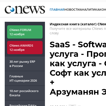
ГЛАВНАЯ
НОВОСТИ
АНАЛИТИКА
КО
Индексная книга (каталог) CNe
Получите все материалы CNews 
CNews FORUM
слову
12 ноября
SaaS - Softwa
CNews AWARDS
12 ноября
услуга - Пр
как услуга 
30 лет рынку ERP
в России
Софт как ус
Главные
+
ИТ-сценарии
2026
Арзуманян 
10 лет российского
бэкапа
Российские ПАКи