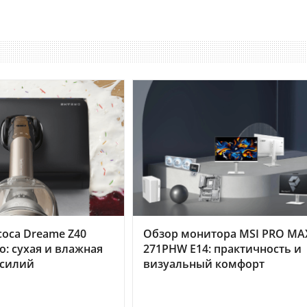
оса Dreame Z40
Обзор монитора MSI PRO MA
o: сухая и влажная
271PHW E14: практичность и
усилий
визуальный комфорт