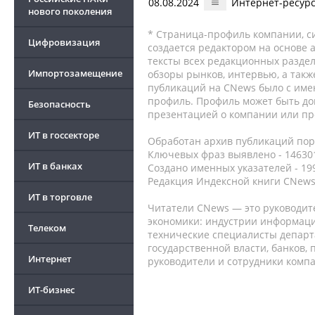
08.08.2024
Интернет-ресурс
нового поколения
* Страница-профиль компании, сис
Цифровизация
создается редактором на основе
тексты всех редакционных раздел
Импортозамещение
обзоры рынков, интервью, а такж
публикаций на CNews было с име
профиль. Профиль может быть до
Безопасность
презентацией о компании или про
ИТ в госсекторе
Обработан архив публикаций порт
Ключевых фраз выявлено - 146301
ИТ в банках
Создано именных указателей - 19
Редакция Индексной книги CNews
ИТ в торговле
Читатели CNews — это руководит
экономики: индустрии информаци
Телеком
технические специалисты депар
государственной власти, банков,
Интернет
руководители и сотрудники комп
ИТ-бизнес