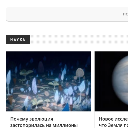
ПО
НАУКА
Почему эволюция
Новое иссле
застопорилась на миллионы
что Земля п