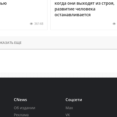
нью
когда они выходят из строя,
развитие человека
останавливается
36148
КАЗАТЬ ЕЩЕ
CNews
Соцсети
Об издании
Max
Реклама
VK