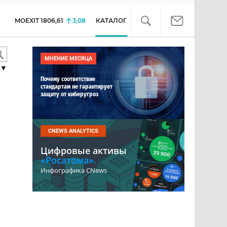
MOEXIT
1806,61
3,08
КАТАЛОГ
МНЕНИЕ МЕСЯЦА
▼
Почему соответствие
стандартам не гарантирует
защиту от киберугроз
CNEWS ANALYTICS
Цифровые активы
«Росатома».
Инфографика CNews