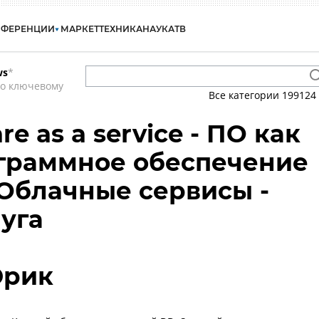
НФЕРЕНЦИИ
МАРКЕТ
ТЕХНИКА
НАУКА
ТВ
ws
*
по ключевому
Все категории
199124
re as a service - ПО как
ограммное обеспечение
- Облачные сервисы -
луга
Эрик