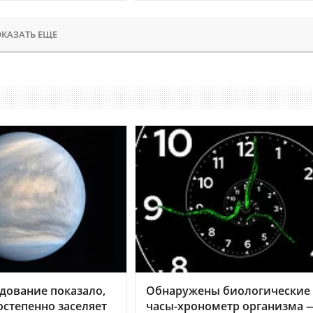
КАЗАТЬ ЕЩЕ
дование показало,
Обнаружены биологические
остепенно заселяет
часы-хронометр организма 