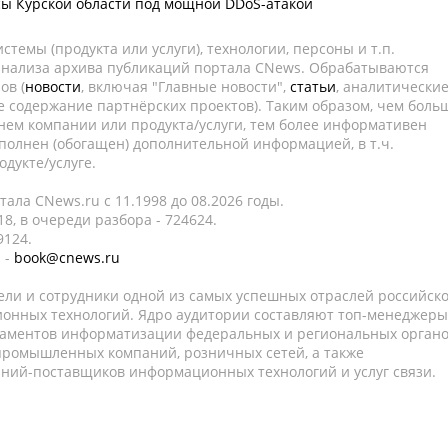
ы Курской области под мощной DDoS-атакой
темы (продукта или услуги), технологии, персоны и т.п.
 анализа архива публикаций портала CNews. Обрабатываются
ов (
новости
, включая "Главные новости",
статьи
, аналитически
е содержание партнёрских проектов). Таким образом, чем боль
нем компании или продукта/услуги, тем более информативен
полнен (обогащен) дополнительной информацией, в т.ч.
дукте/услуге.
ала CNews.ru c 11.1998 до 08.2026 годы.
8, в очереди разбора - 724624.
9124.
 -
book@cnews.ru
ели и сотрудники одной из самых успешных отраслей российск
онных технологий. Ядро аудитории составляют топ-менеджеры
таментов информатизации федеральных и региональных орган
 промышленных компаний, розничных сетей, а также
аний-поставщиков информационных технологий и услуг связи.