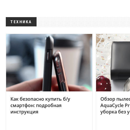
ТЕХНИКА
Как безопасно купить б/у
Обзор пылес
смартфон: подробная
AquaCycle Pr
инструкция
уборка без 