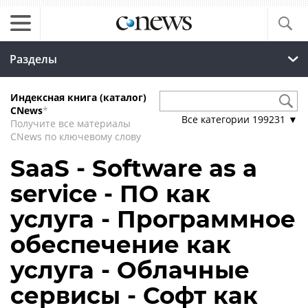
Разделы
Индексная книга (каталог)
CNews
*
Все категории
199231
▼
Получите все материалы
CNews по ключевому слову
SaaS - Software as a
service - ПО как
услуга - Программное
обеспечение как
услуга - Облачные
сервисы - Софт как