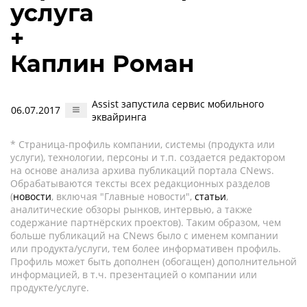
услуга
+
Каплин Роман
Assist запустила сервис мобильного
06.07.2017
эквайринга
* Страница-профиль компании, системы (продукта или
услуги), технологии, персоны и т.п. создается редактором
на основе анализа архива публикаций портала CNews.
Обрабатываются тексты всех редакционных разделов
(
новости
, включая "Главные новости",
статьи
,
аналитические обзоры рынков, интервью, а также
содержание партнёрских проектов). Таким образом, чем
больше публикаций на CNews было с именем компании
или продукта/услуги, тем более информативен профиль.
Профиль может быть дополнен (обогащен) дополнительной
информацией, в т.ч. презентацией о компании или
продукте/услуге.