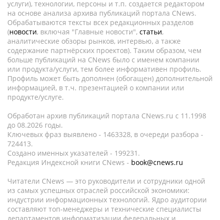
услуги), технологии, персоны и т.п. создается редактором
на основе анализа архива публикаций портала CNews.
Обрабатываются тексты всех редакционных разделов
(
новости
, включая "Главные новости",
статьи
,
аналитические обзоры рынков, интервью, а также
содержание партнёрских проектов). Таким образом, чем
больше публикаций на CNews было с именем компании
или продукта/услуги, тем более информативен профиль.
Профиль может быть дополнен (обогащен) дополнительной
информацией, в т.ч. презентацией о компании или
продукте/услуге.
Обработан архив публикаций портала CNews.ru c 11.1998
до 08.2026 годы.
Ключевых фраз выявлено - 1463328, в очереди разбора -
724413.
Создано именных указателей - 199231.
Редакция Индексной книги CNews -
book@cnews.ru
Читатели CNews — это руководители и сотрудники одной
из самых успешных отраслей российской экономики:
индустрии информационных технологий. Ядро аудитории
составляют топ-менеджеры и технические специалисты
департаментов информатизации федеральных и