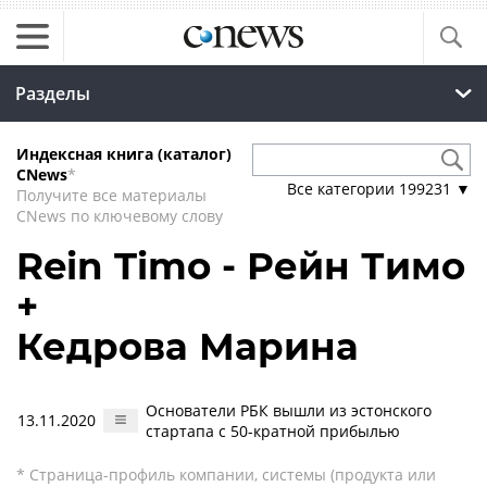
Разделы
Индексная книга (каталог)
CNews
*
Все категории
199231
▼
Получите все материалы
CNews по ключевому слову
Rein Timo - Рейн Тимо
+
Кедрова Марина
Основатели РБК вышли из эстонского
13.11.2020
стартапа с 50-кратной прибылью
* Страница-профиль компании, системы (продукта или