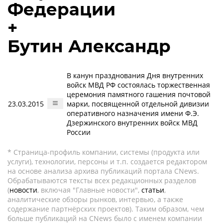
Федерации
+
Бутин Александр
В канун празднования Дня внутренних
войск МВД РФ состоялась торжественная
церемония памятного гашения почтовой
23.03.2015
марки, посвященной отдельной дивизии
оперативного назначения имени Ф.Э.
Дзержинского внутренних войск МВД
России
* Страница-профиль компании, системы (продукта или
услуги), технологии, персоны и т.п. создается редактором
на основе анализа архива публикаций портала CNews.
Обрабатываются тексты всех редакционных разделов
(
новости
, включая "Главные новости",
статьи
,
аналитические обзоры рынков, интервью, а также
содержание партнёрских проектов). Таким образом, чем
больше публикаций на CNews было с именем компании