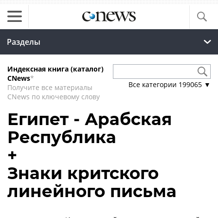
Разделы
Индексная книга (каталог)
CNews
*
Все категории
199065
▼
Получите все материалы
CNews по ключевому слову
Египет - Арабская
Республика
+
Знаки критского
линейного письма