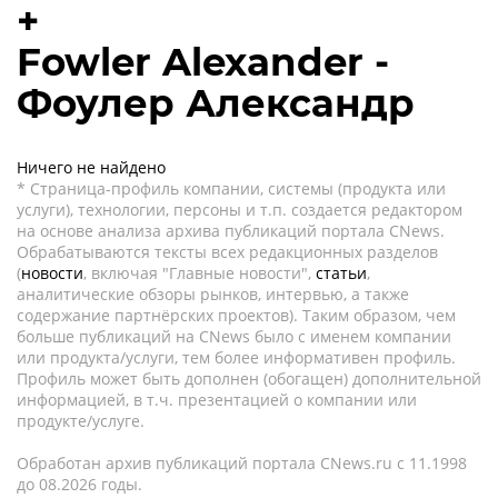
+
Fowler Alexander -
Фоулер Александр
Ничего не найдено
* Страница-профиль компании, системы (продукта или
услуги), технологии, персоны и т.п. создается редактором
на основе анализа архива публикаций портала CNews.
Обрабатываются тексты всех редакционных разделов
(
новости
, включая "Главные новости",
статьи
,
аналитические обзоры рынков, интервью, а также
содержание партнёрских проектов). Таким образом, чем
больше публикаций на CNews было с именем компании
или продукта/услуги, тем более информативен профиль.
Профиль может быть дополнен (обогащен) дополнительной
информацией, в т.ч. презентацией о компании или
продукте/услуге.
Обработан архив публикаций портала CNews.ru c 11.1998
до 08.2026 годы.