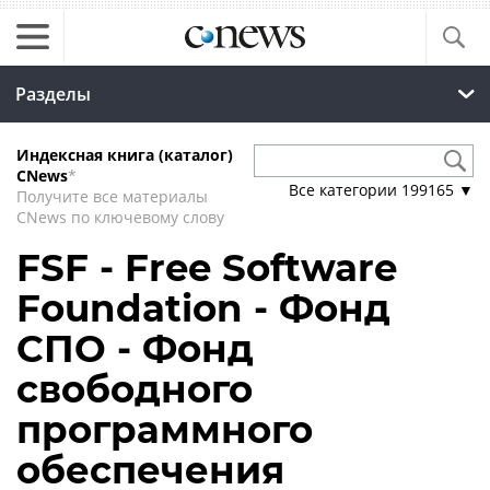
Разделы
Индексная книга (каталог)
CNews
*
Все категории
199165
▼
Получите все материалы
CNews по ключевому слову
FSF - Free Software
Foundation - Фонд
СПО - Фонд
свободного
программного
обеспечения