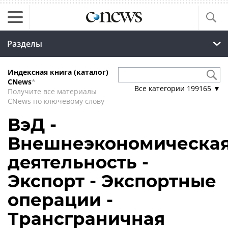
Разделы
Индексная книга (каталог)
CNews
*
Все категории
199165
▼
Получите все материалы
CNews по ключевому слову
ВэД -
Внешнеэкономическа
деятельность -
Экспорт - Экспортные
операции -
Трансграничная