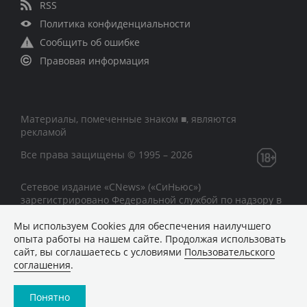
RSS
Политика конфиденциальности
Сообщить об ошибке
Правовая информация
Материалы, помеченные знаком ■, являются
рекламой
Все права защищены © 1995 – 2026
Сетевое издание «CNews» («СиНьюс»)
зарегистрировано Федеральной службой по надзору в
сфере связи, информационных технологий и массовых
коммуникаций 09.11.2018 за номером Эл № ФС77 –
Мы используем Сookies для обеспечения наилучшего
74283
опыта работы на нашем сайте. Продолжая использовать
сайт, вы соглашаетесь с условиями
Пользовательского
соглашения
.
Понятно