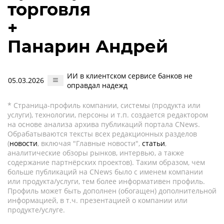
торговля
+
Панарин Андрей
ИИ в клиентском сервисе банков не
05.03.2026
оправдал надежд
* Страница-профиль компании, системы (продукта или
услуги), технологии, персоны и т.п. создается редактором
на основе анализа архива публикаций портала CNews.
Обрабатываются тексты всех редакционных разделов
(
новости
, включая "Главные новости",
статьи
,
аналитические обзоры рынков, интервью, а также
содержание партнёрских проектов). Таким образом, чем
больше публикаций на CNews было с именем компании
или продукта/услуги, тем более информативен профиль.
Профиль может быть дополнен (обогащен) дополнительной
информацией, в т.ч. презентацией о компании или
продукте/услуге.