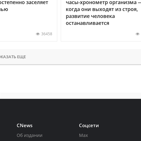
остепенно заселяет
часы-хронометр организма 
нью
когда они выходят из строя,
развитие человека
останавливается
36458
КАЗАТЬ ЕЩЕ
CNews
Соцсети
Об издании
Max