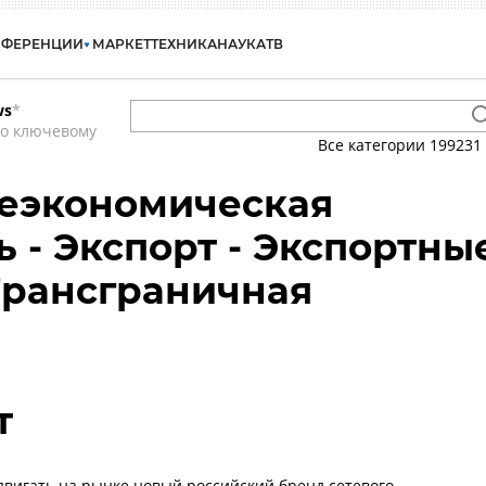
НФЕРЕНЦИИ
МАРКЕТ
ТЕХНИКА
НАУКА
ТВ
ws
*
по ключевому
Все категории
199231
неэкономическая
ь - Экспорт - Экспортны
Трансграничная
т
двигать на рынке новый российский бренд сетевого