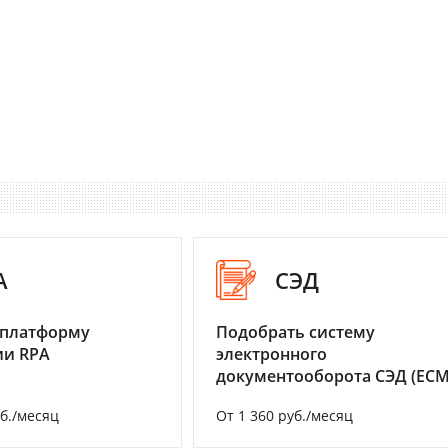
A
СЭД
 платформу
Подобрать систему
ии RPA
электронного
документооборота СЭД (ECM
уб./месяц
От 1 360 руб./месяц