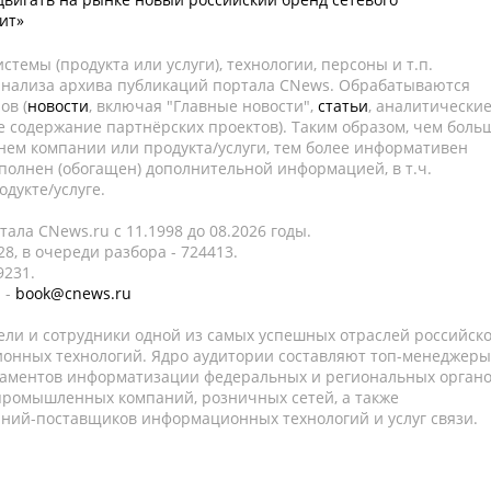
ит»
темы (продукта или услуги), технологии, персоны и т.п.
 анализа архива публикаций портала CNews. Обрабатываются
ов (
новости
, включая "Главные новости",
статьи
, аналитически
е содержание партнёрских проектов). Таким образом, чем боль
нем компании или продукта/услуги, тем более информативен
полнен (обогащен) дополнительной информацией, в т.ч.
дукте/услуге.
ала CNews.ru c 11.1998 до 08.2026 годы.
8, в очереди разбора - 724413.
9231.
 -
book@cnews.ru
ели и сотрудники одной из самых успешных отраслей российск
онных технологий. Ядро аудитории составляют топ-менеджеры
таментов информатизации федеральных и региональных орган
 промышленных компаний, розничных сетей, а также
аний-поставщиков информационных технологий и услуг связи.