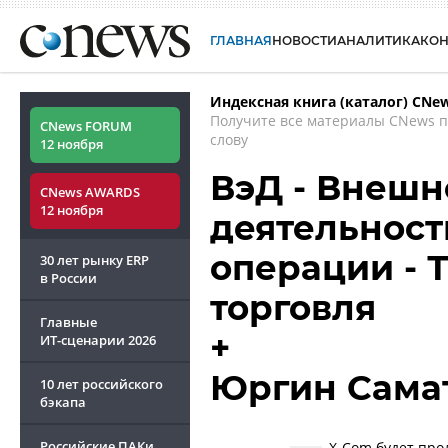
ГЛАВНАЯ
НОВОСТИ
АНАЛИТИКА
КО
Индексная книга (каталог) CNe
Получите все материалы CNews 
CNews FORUM
слову
12 ноября
ВэД - Внеш
CNews AWARDS
12 ноября
деятельност
операции - 
30 лет рынку ERP
в России
торговля
Главные
+
ИТ-сценарии
2026
Юргин Сама
10 лет российского
бэкапа
Российские ПАКи
X-Com будет про