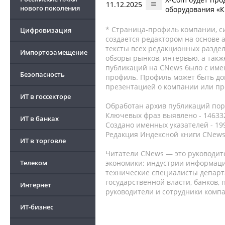
11.12.2025
нового поколения
оборудования «К
* Страница-профиль компании, сис
Цифровизация
создается редактором на основе
тексты всех редакционных раздел
Импортозамещение
обзоры рынков, интервью, а такж
публикаций на CNews было с име
Безопасность
профиль. Профиль может быть до
презентацией о компании или про
ИТ в госсекторе
Обработан архив публикаций порт
Ключевых фраз выявлено - 146332
ИТ в банках
Создано именных указателей - 19
Редакция Индексной книги CNews
ИТ в торговле
Читатели CNews — это руководит
Телеком
экономики: индустрии информаци
технические специалисты депар
государственной власти, банков,
Интернет
руководители и сотрудники комп
ИТ-бизнес