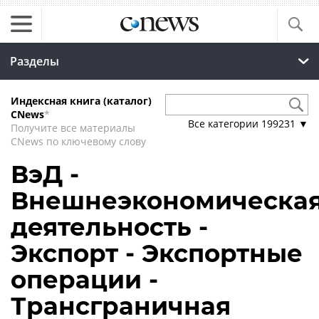
Разделы
Индексная книга (каталог)
CNews
*
Все категории
199231
▼
Получите все материалы
CNews по ключевому слову
ВэД -
Внешнеэкономическа
деятельность -
Экспорт - Экспортные
операции -
Трансграничная