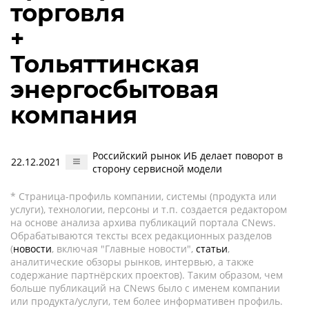
торговля
+
Тольяттинская
энергосбытовая
компания
Российский рынок ИБ делает поворот в
22.12.2021
сторону сервисной модели
* Страница-профиль компании, системы (продукта или
услуги), технологии, персоны и т.п. создается редактором
на основе анализа архива публикаций портала CNews.
Обрабатываются тексты всех редакционных разделов
(
новости
, включая "Главные новости",
статьи
,
аналитические обзоры рынков, интервью, а также
содержание партнёрских проектов). Таким образом, чем
больше публикаций на CNews было с именем компании
или продукта/услуги, тем более информативен профиль.