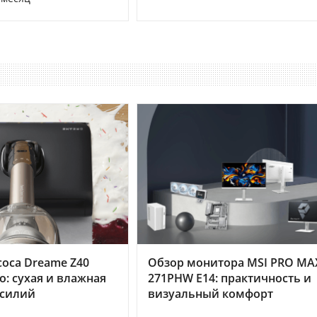
оса Dreame Z40
Обзор монитора MSI PRO MA
o: сухая и влажная
271PHW E14: практичность и
усилий
визуальный комфорт