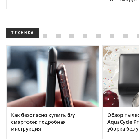
ТЕХНИКА
Как безопасно купить б/у
Обзор пылес
смартфон: подробная
AquaCycle Pr
инструкция
уборка без 