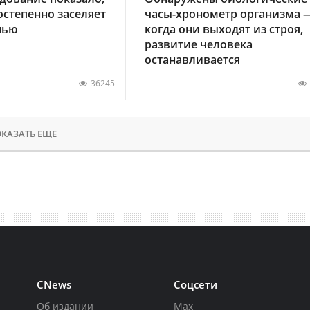
остепенно заселяет
часы-хронометр организма 
нью
когда они выходят из строя,
развитие человека
останавливается
36245
КАЗАТЬ ЕЩЕ
CNews
Соцсети
Об издании
Max