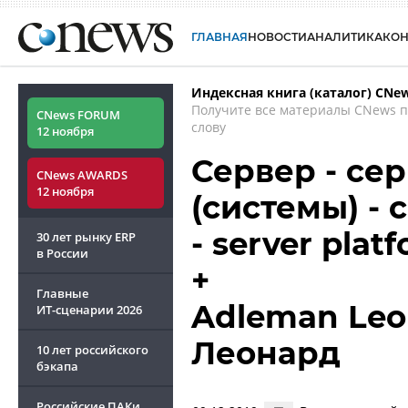
ГЛАВНАЯ
НОВОСТИ
АНАЛИТИКА
КО
Индексная книга (каталог) CNe
Получите все материалы CNews 
CNews FORUM
слову
12 ноября
Сервер - се
CNews AWARDS
12 ноября
(системы) -
- server plat
30 лет рынку ERP
в России
+
Главные
Adleman Leo
ИТ-сценарии
2026
Леонард
10 лет российского
бэкапа
Российские ПАКи