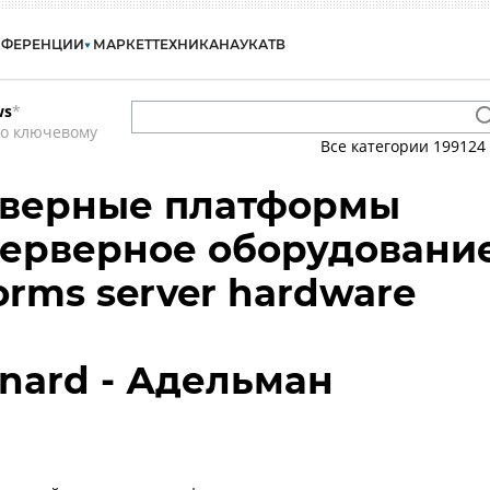
НФЕРЕНЦИИ
МАРКЕТ
ТЕХНИКА
НАУКА
ТВ
ws
*
по ключевому
Все категории
199124
рверные платформы
 серверное оборудовани
forms server hardware
nard - Адельман