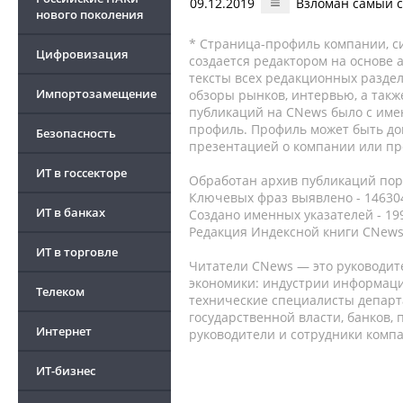
09.12.2019
Взломан самый 
нового поколения
* Страница-профиль компании, сис
Цифровизация
создается редактором на основе
тексты всех редакционных раздел
Импортозамещение
обзоры рынков, интервью, а такж
публикаций на CNews было с име
профиль. Профиль может быть до
Безопасность
презентацией о компании или про
ИТ в госсекторе
Обработан архив публикаций порт
Ключевых фраз выявлено - 146304
ИТ в банках
Создано именных указателей - 19
Редакция Индексной книги CNews
ИТ в торговле
Читатели CNews — это руководит
экономики: индустрии информаци
Телеком
технические специалисты депар
государственной власти, банков,
Интернет
руководители и сотрудники комп
ИТ-бизнес