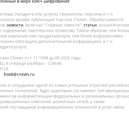
сложный в мире ключ шифрования
темы (продукта или услуги), технологии, персоны и т.п.
 анализа архива публикаций портала CNews. Обрабатываются
ов (
новости
, включая "Главные новости",
статьи
, аналитически
е содержание партнёрских проектов). Таким образом, чем боль
нем компании или продукта/услуги, тем более информативен
полнен (обогащен) дополнительной информацией, в т.ч.
дукте/услуге.
ала CNews.ru c 11.1998 до 08.2026 годы.
2, в очереди разбора - 724648.
9124.
 -
book@cnews.ru
ели и сотрудники одной из самых успешных отраслей российск
онных технологий. Ядро аудитории составляют топ-менеджеры
таментов информатизации федеральных и региональных орган
 промышленных компаний, розничных сетей, а также
аний-поставщиков информационных технологий и услуг связи.