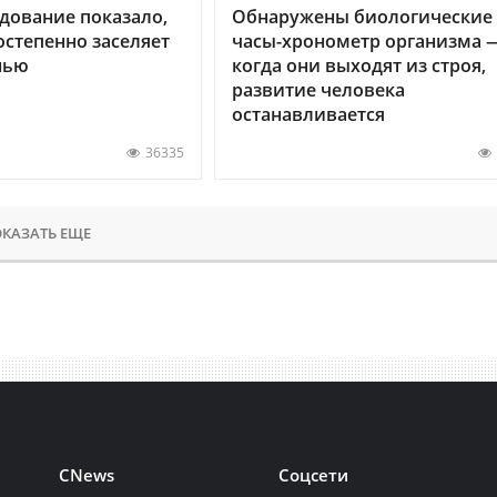
дование показало,
Обнаружены биологические
остепенно заселяет
часы-хронометр организма 
нью
когда они выходят из строя,
развитие человека
останавливается
36335
КАЗАТЬ ЕЩЕ
CNews
Соцсети