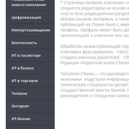
* Страница-профиль компании, сис
нового поколения
создается редактором на основе
тексты всех редакционных раздел
Цифровизация
обзоры рынков, интервью, а такж
публикаций на CNews было с име
профиль. Профиль может быть до
Импортозамещение
презентацией о компании или про
Безопасность
Обработан архив публикаций порт
Ключевых фраз выявлено - 146327
ИТ в госсекторе
Создано именных указателей - 19
Редакция Индексной книги CNews
ИТ в банках
Читатели CNews — это руководит
экономики: индустрии информаци
ИТ в торговле
технические специалисты депар
государственной власти, банков,
Телеком
руководители и сотрудники комп
Интернет
ИТ-бизнес