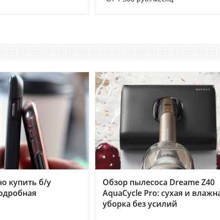
но купить б/у
Обзор пылесоса Dreame Z40
подробная
AquaCycle Pro: сухая и влажн
уборка без усилий