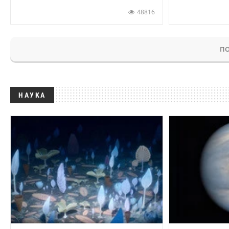
48816
ПО
НАУКА