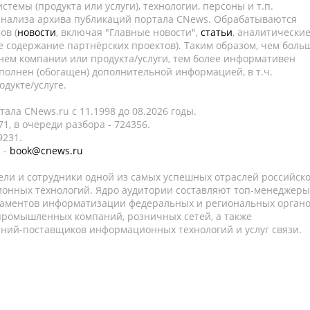
темы (продукта или услуги), технологии, персоны и т.п.
 анализа архива публикаций портала CNews. Обрабатываются
ов (
новости
, включая "Главные новости",
статьи
, аналитически
е содержание партнёрских проектов). Таким образом, чем боль
нем компании или продукта/услуги, тем более информативен
полнен (обогащен) дополнительной информацией, в т.ч.
дукте/услуге.
ала CNews.ru c 11.1998 до 08.2026 годы.
1, в очереди разбора - 724356.
9231.
 -
book@cnews.ru
ели и сотрудники одной из самых успешных отраслей российск
онных технологий. Ядро аудитории составляют топ-менеджеры
таментов информатизации федеральных и региональных орган
 промышленных компаний, розничных сетей, а также
аний-поставщиков информационных технологий и услуг связи.