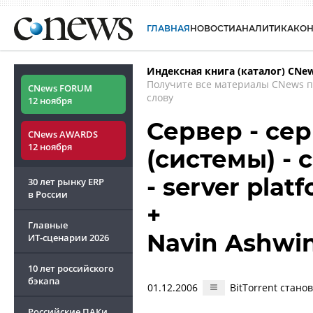
ГЛАВНАЯ
НОВОСТИ
АНАЛИТИКА
КО
Индексная книга (каталог) CNe
Получите все материалы CNews 
CNews FORUM
слову
12 ноября
Сервер - се
CNews AWARDS
12 ноября
(системы) -
- server plat
30 лет рынку ERP
в России
+
Главные
Navin Ashwi
ИТ-сценарии
2026
10 лет российского
бэкапа
01.12.2006
BitTorrent стано
Российские ПАКи