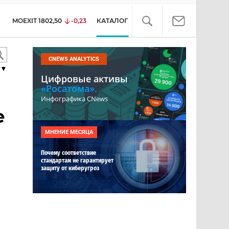
MOEXIT
1802,50
-0,23
КАТАЛОГ
CNEWS ANALYTICS
▼
Цифровые активы
«Росатома».
Инфографика CNews
е
МНЕНИЕ МЕСЯЦА
Почему соответствие
стандартам не гарантирует
защиту от киберугроз