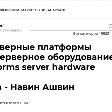
НФЕРЕНЦИИ
МАРКЕТ
ТЕХНИКА
НАУКА
ТВ
ws
*
по ключевому
Все категории
199231
рверные платформы
 серверное оборудовани
forms server hardware
n - Навин Ашвин
вится легальным