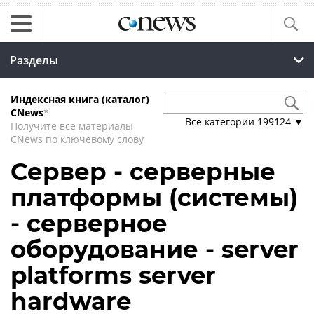
Разделы
Индексная книга (каталог)
CNews
*
Все категории
199124
▼
Получите все материалы
CNews по ключевому слову
Сервер - серверные
платформы (системы)
- серверное
оборудование - server
platforms server
hardware