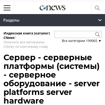
Разделы
Индексная книга (каталог)
CNews
*
Все категории
199065
▼
Получите все материалы
CNews по ключевому слову
Сервер - серверные
платформы (системы)
- серверное
оборудование - server
platforms server
hardware