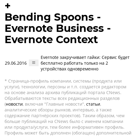
+
Bending Spoons -
Evernote Business -
Evernote Context
Evernote закручивает гайки: Сервис будет
29.06.2016
бесплатно работать только на 2
устройствах одновременно
* Страница-профиль компании, системы (продукта или
услуги), технологии, персоны и т.п. создается редактором
на основе анализа архива публикаций портала CNews.
Обрабатываются тексты всех редакционных разделов
(
новости
, включая "Главные новости",
статьи
,
аналитические обзоры рынков, интервью, а также
содержание партнёрских проектов). Таким образом, чем
больше публикаций на CNews было с именем компании
или продукта/услуги, тем более информативен профиль.
Профиль может быть дополнен (обогащен) дополнительной