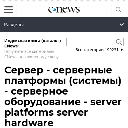
Разделы
Индексная книга (каталог)
CNews
*
Все категории
199231
▼
Получите все материалы
CNews по ключевому слову
Сервер - серверные
платформы (системы)
- серверное
оборудование - server
platforms server
hardware