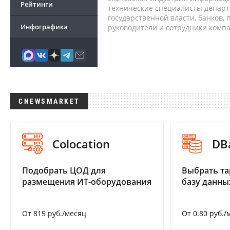
Рейтинги
технические специалисты депар
государственной власти, банков,
Инфографика
руководители и сотрудники комп
CNEWSMARKET
Colocation
DB
Подобрать ЦОД для
Выбрать та
размещения ИТ-оборудования
базу данны
От 815 руб./месяц
От 0.80 руб./