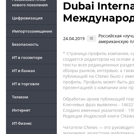
Dubai Interna
нового поколения
Международ
Цифровизация
Импортозамещение
Российская «луч
24.04.2019
американскую п
Безопасность
* Страница-профиль компании, сис
ИТ в госсекторе
создается редактором на основе
тексты всех редакционных раздел
обзоры рынков, интервью, а такж
ИТ в банках
публикаций на CNews было с име
профиль. Профиль может быть до
ИТ в торговле
презентацией о компании или про
Телеком
Обработан архив публикаций порт
Ключевых фраз выявлено - 146327
Интернет
Создано именных указателей - 19
Редакция Индексной книги CNews
ИТ-бизнес
Читатели CNews — это руководит
экономики: индустрии информаци