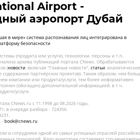
tional Airport -
ный аэропорт Дубай
шая в мире» система распознавания лиц интегрирована в
латформу безопасности
темы (продукта или услуги), технологии, персоны и т.п.
 анализа архива публикаций портала CNews. Обрабатываются
ов (
новости
, включая "Главные новости",
статьи
, аналитически
е содержание партнёрских проектов). Таким образом, чем боль
нем компании или продукта/услуги, тем более информативен
полнен (обогащен) дополнительной информацией, в т.ч.
дукте/услуге.
ала CNews.ru c 11.1998 до 08.2026 годы.
1, в очереди разбора - 724356.
9231.
 -
book@cnews.ru
ели и сотрудники одной из самых успешных отраслей российск
онных технологий. Ядро аудитории составляют топ-менеджеры