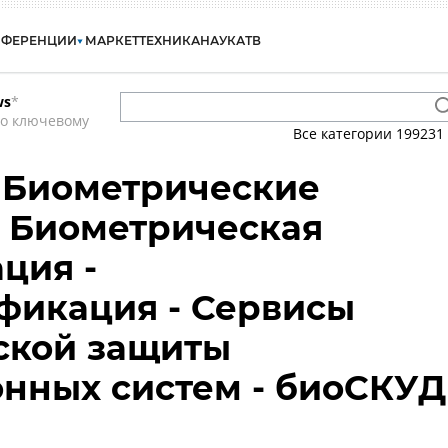
НФЕРЕНЦИИ
МАРКЕТ
ТЕХНИКА
НАУКА
ТВ
ws
*
по ключевому
Все категории
199231
 Биометрические
- Биометрическая
ция -
фикация - Сервисы
ской защиты
нных систем - биоСКУД