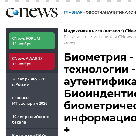
ГЛАВНАЯ
НОВОСТИ
АНАЛИТИКА
КО
Индексная книга (каталог) CNe
Получите все материалы CNews 
CNews FORUM
слову
12 ноября
Биометрия -
CNews AWARDS
12 ноября
технологии 
аутентифика
30 лет рынку ERP
в России
Биоинденти
Главные
биометриче
ИТ-сценарии
2026
информацио
10 лет российского
бэкапа
+
Российские ПАКи