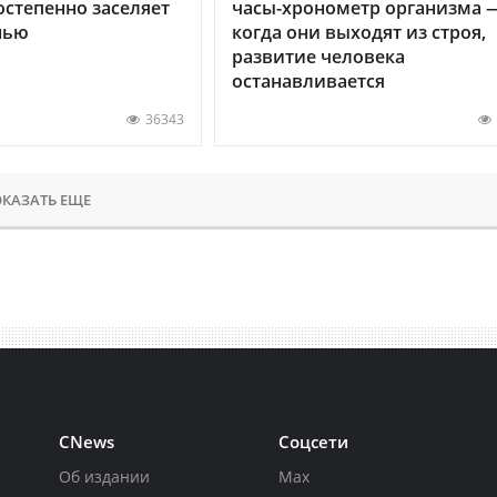
остепенно заселяет
часы-хронометр организма 
нью
когда они выходят из строя,
развитие человека
останавливается
36343
КАЗАТЬ ЕЩЕ
CNews
Соцсети
Об издании
Max