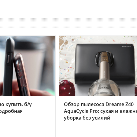
но купить б/у
Обзор пылесоса Dreame Z40
подробная
AquaCycle Pro: сухая и влажн
уборка без усилий