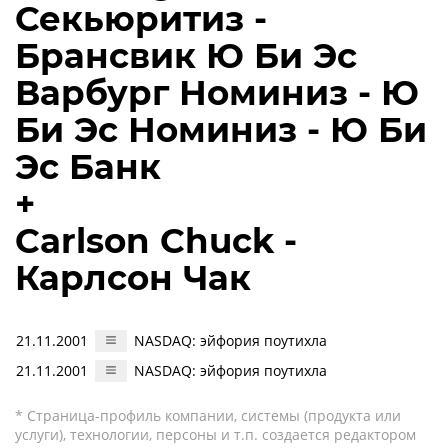
Секьюритиз -
Брансвик Ю Би Эс
Варбург Номиниз - Ю
Би Эс Номиниз - Ю Би
Эс Банк
+
Carlson Chuck -
Карлсон Чак
21.11.2001
NASDAQ: эйфория поутихла
21.11.2001
NASDAQ: эйфория поутихла
* Страница-профиль компании, системы (продукта или
услуги), технологии, персоны и т.п. создается редактором