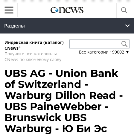
Разделы
Индексная книга (каталог)
CNews
*
Все категории
199002
▼
Получите все материалы
CNews по ключевому слову
UBS AG - Union Bank
of Switzerland -
Warburg Dillon Read -
UBS PaineWebber -
Brunswick UBS
Warburg - Ю Би Эс