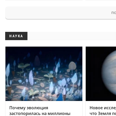
ПО
НАУКА
Почему эволюция
Новое иссле
застопорилась на миллионы
что Земля п