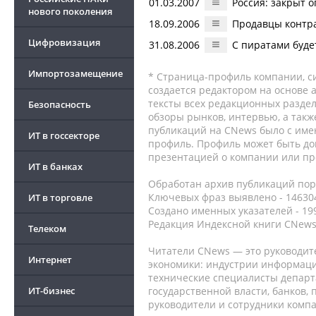
01.03.2007
Россия: закрыт 
нового поколения
18.09.2006
Продавцы контр
Цифровизация
31.08.2006
С пиратами буде
Импортозамещение
* Страница-профиль компании, сис
создается редактором на основе
тексты всех редакционных раздел
Безопасность
обзоры рынков, интервью, а такж
публикаций на CNews было с име
ИТ в госсекторе
профиль. Профиль может быть до
презентацией о компании или про
ИТ в банках
Обработан архив публикаций порт
Ключевых фраз выявлено - 146304
ИТ в торговле
Создано именных указателей - 19
Редакция Индексной книги CNews
Телеком
Читатели CNews — это руководит
Интернет
экономики: индустрии информаци
технические специалисты депар
ИТ-бизнес
государственной власти, банков,
руководители и сотрудники комп