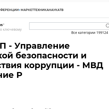
НФЕРЕНЦИИ
МАРКЕТ
ТЕХНИКА
НАУКА
ТВ
ws
*
по ключевому
Все категории
199124
П - Управление
ой безопасности и
твия коррупции - МВД
ние Р