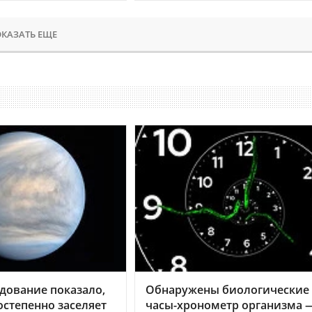
КАЗАТЬ ЕЩЕ
дование показало,
Обнаружены биологические
остепенно заселяет
часы-хронометр организма 