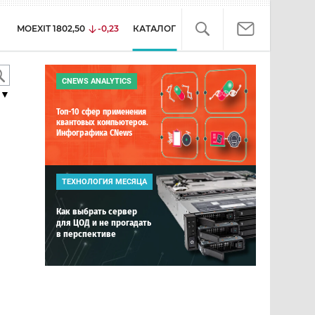
MOEXIT
1802,50
-0,23
КАТАЛОГ
CNEWS ANALYTICS
▼
Топ-10 сфер применения
квантовых компьютеров.
Инфографика CNews
ТЕХНОЛОГИЯ МЕСЯЦА
Как выбрать сервер
для ЦОД и не прогадать
в перспективе