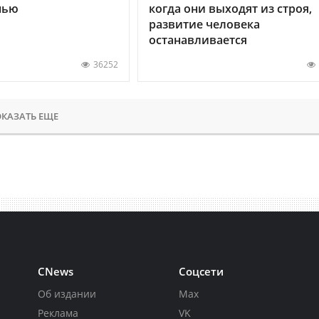
нью
когда они выходят из строя,
развитие человека
останавливается
36252
КАЗАТЬ ЕЩЕ
CNews
Соцсети
Об издании
Max
Реклама
VK