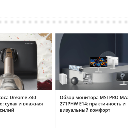
оса Dreame Z40
Обзор монитора MSI PRO MA
o: сухая и влажная
271PHW E14: практичность и
усилий
визуальный комфорт