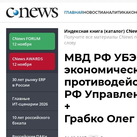
ГЛАВНАЯ
НОВОСТИ
АНАЛИТИКА
КО
Индексная книга (каталог) CNe
Получите все материалы CNews 
CNews FORUM
слову
12 ноября
МВД РФ УБЭ
CNews AWARDS
12 ноября
экономическ
противодейс
30 лет рынку ERP
в России
РФ Управле
Главные
+
ИТ-сценарии
2026
Грабко Олег
10 лет российского
бэкапа
Российские ПАКи