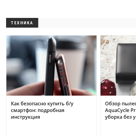
ТЕХНИКА
Как безопасно купить б/у
Обзор пылес
смартфон: подробная
AquaCycle Pr
инструкция
уборка без 