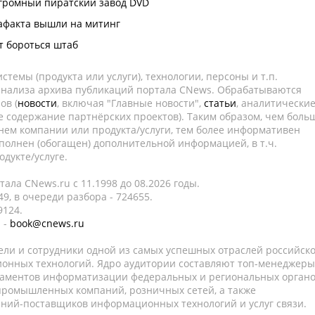
огромный пиратский завод DVD
афакта вышли на митинг
т бороться штаб
темы (продукта или услуги), технологии, персоны и т.п.
 анализа архива публикаций портала CNews. Обрабатываются
ов (
новости
, включая "Главные новости",
статьи
, аналитически
е содержание партнёрских проектов). Таким образом, чем боль
нем компании или продукта/услуги, тем более информативен
полнен (обогащен) дополнительной информацией, в т.ч.
дукте/услуге.
ала CNews.ru c 11.1998 до 08.2026 годы.
9, в очереди разбора - 724655.
9124.
 -
book@cnews.ru
ели и сотрудники одной из самых успешных отраслей российск
онных технологий. Ядро аудитории составляют топ-менеджеры
таментов информатизации федеральных и региональных орган
 промышленных компаний, розничных сетей, а также
аний-поставщиков информационных технологий и услуг связи.