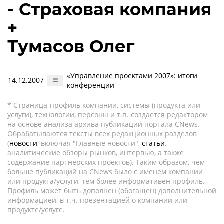
- Страховая компания
+
Тумасов Олег
«Управление проектами 2007»: итоги
14.12.2007
конференции
* Страница-профиль компании, системы (продукта или
услуги), технологии, персоны и т.п. создается редактором
на основе анализа архива публикаций портала CNews.
Обрабатываются тексты всех редакционных разделов
(
новости
, включая "Главные новости",
статьи
,
аналитические обзоры рынков, интервью, а также
содержание партнёрских проектов). Таким образом, чем
больше публикаций на CNews было с именем компании
или продукта/услуги, тем более информативен профиль.
Профиль может быть дополнен (обогащен) дополнительной
информацией, в т.ч. презентацией о компании или
продукте/услуге.