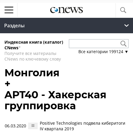
Разделы
Индексная книга (каталог)
CNews
*
Все категории
199124
▼
Получите все материалы
CNews по ключевому слову
Монголия
+
APT40 - Хакерская
группировка
Positive Technologies подвела киберитоги
06.03.2020
IV квартала 2019