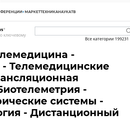
НФЕРЕНЦИИ
МАРКЕТ
ТЕХНИКА
НАУКА
ТВ
ws
*
по ключевому
Все категории
199231
елемедицина -
e - Телемедицинские
рансляционная
Биотелеметрия -
ические системы -
гия - Дистанционный