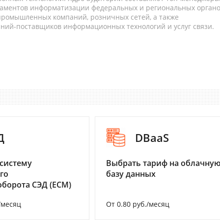
таментов информатизации федеральных и региональных орган
 промышленных компаний, розничных сетей, а также
аний-поставщиков информационных технологий и услуг связи.
Д
DBaaS
систему
Выбрать тариф на облачну
го
базу данных
борота СЭД (ECM)
/месяц
От 0.80 руб./месяц