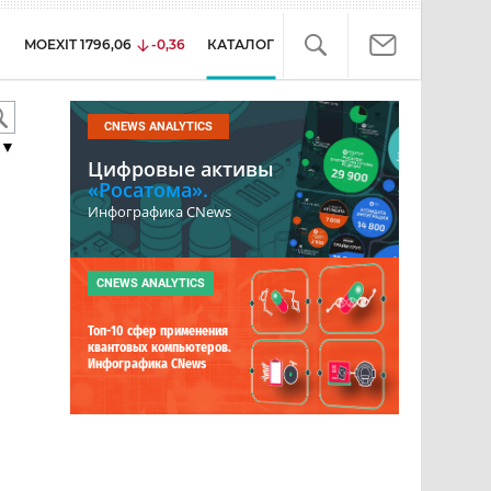
MOEXIT
1796,06
-0,36
КАТАЛОГ
CNEWS ANALYTICS
▼
Цифровые активы
«Росатома».
Инфографика CNews
CNEWS ANALYTICS
Топ-10 сфер применения
квантовых компьютеров.
Инфографика CNews