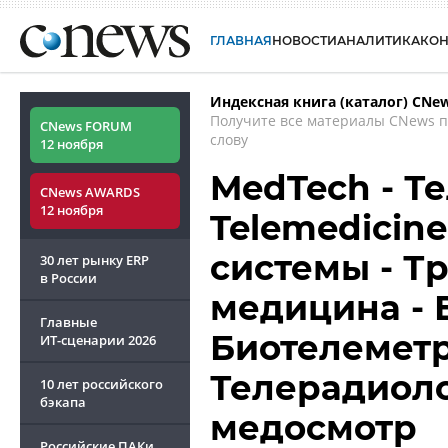
ГЛАВНАЯ
НОВОСТИ
АНАЛИТИКА
КО
Индексная книга (каталог) CNe
Получите все материалы CNews 
CNews FORUM
слову
12 ноября
MedTech - Т
CNews AWARDS
12 ноября
Telemedicin
системы - Т
30 лет рынку ERP
в России
медицина - 
Главные
Биотелеметр
ИТ-сценарии
2026
Телерадиоло
10 лет российского
бэкапа
медосмотр
Российские ПАКи