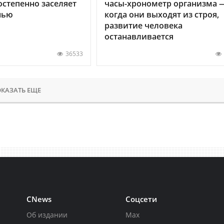
остепенно заселяет
часы-хронометр организма 
нью
когда они выходят из строя,
развитие человека
останавливается
36533
КАЗАТЬ ЕЩЕ
CNews
Соцсети
Об издании
Max