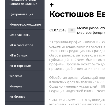
+
нового поколения
Костюшов Е
Цифровизация
Импортозамещение
MedVR разработа
09.07.2018
кластера фонда 
Безопасность
* Страница-профиль компании, сис
ИТ в госсекторе
создается редактором на основе
тексты всех редакционных раздел
обзоры рынков, интервью, а такж
ИТ в банках
публикаций на CNews было с име
профиль. Профиль может быть до
ИТ в торговле
презентацией о компании или про
Телеком
Обработан архив публикаций порт
Ключевых фраз выявлено - 146333
Интернет
Создано именных указателей - 19
Редакция Индексной книги CNews
ИТ-бизнес
Читатели CNews — это руководит
экономики: индустрии информаци