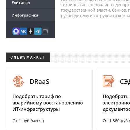
Рейтинги
технические специалисты депар
государственной власти, банков,
Инфографика
руководители и сотрудники комп
CNEWSMARKET
DRaaS
СЭ
Подобрать тариф по
Подобрать 
аварийному восстановлению
электронно
ИТ-инфраструктуры
документоо
От 1 руб./месяц
От 1 360 руб.