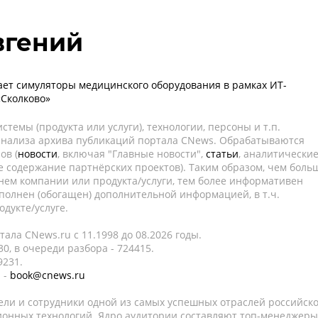
вгений
ет симуляторы медицинского оборудования в рамках ИТ-
«Сколково»
темы (продукта или услуги), технологии, персоны и т.п.
 анализа архива публикаций портала CNews. Обрабатываются
ов (
новости
, включая "Главные новости",
статьи
, аналитически
е содержание партнёрских проектов). Таким образом, чем боль
нем компании или продукта/услуги, тем более информативен
полнен (обогащен) дополнительной информацией, в т.ч.
дукте/услуге.
ала CNews.ru c 11.1998 до 08.2026 годы.
0, в очереди разбора - 724415.
9231.
 -
book@cnews.ru
ели и сотрудники одной из самых успешных отраслей российск
онных технологий. Ядро аудитории составляют топ-менеджеры