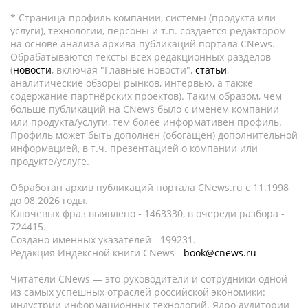
* Страница-профиль компании, системы (продукта или
услуги), технологии, персоны и т.п. создается редактором
на основе анализа архива публикаций портала CNews.
Обрабатываются тексты всех редакционных разделов
(
новости
, включая "Главные новости",
статьи
,
аналитические обзоры рынков, интервью, а также
содержание партнёрских проектов). Таким образом, чем
больше публикаций на CNews было с именем компании
или продукта/услуги, тем более информативен профиль.
Профиль может быть дополнен (обогащен) дополнительной
информацией, в т.ч. презентацией о компании или
продукте/услуге.
Обработан архив публикаций портала CNews.ru c 11.1998
до 08.2026 годы.
Ключевых фраз выявлено - 1463330, в очереди разбора -
724415.
Создано именных указателей - 199231.
Редакция Индексной книги CNews -
book@cnews.ru
Читатели CNews — это руководители и сотрудники одной
из самых успешных отраслей российской экономики:
индустрии информационных технологий. Ядро аудитории