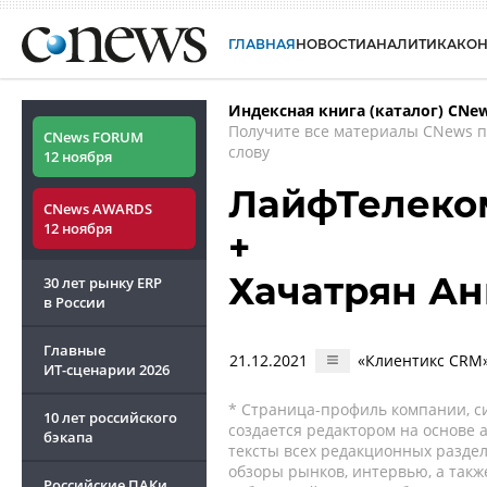
ГЛАВНАЯ
НОВОСТИ
АНАЛИТИКА
КО
Индексная книга (каталог) CNe
Получите все материалы CNews 
CNews FORUM
слову
12 ноября
ЛайфТелеком
CNews AWARDS
12 ноября
+
Хачатрян Ан
30 лет рынку ERP
в России
Главные
21.12.2021
«Клиентикс CRM»
ИТ-сценарии
2026
* Страница-профиль компании, сис
10 лет российского
создается редактором на основе
бэкапа
тексты всех редакционных раздел
обзоры рынков, интервью, а такж
Российские ПАКи