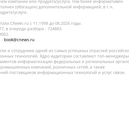
нем компании или продукта/услуги, тем более информативен
полнен (обогащен) дополнительной информацией, в т.ч.
дукте/услуге.
ала CNews.ru c 11.1998 до 08.2026 годы.
7, в очереди разбора - 724883.
9002.
 -
book@cnews.ru
ели и сотрудники одной из самых успешных отраслей российск
онных технологий. Ядро аудитории составляют топ-менеджеры
таментов информатизации федеральных и региональных орган
 промышленных компаний, розничных сетей, а также
аний-поставщиков информационных технологий и услуг связи.