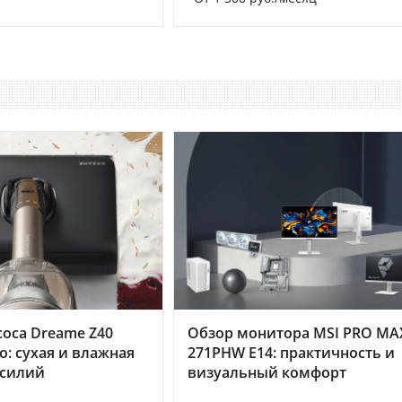
оса Dreame Z40
Обзор монитора MSI PRO MA
o: сухая и влажная
271PHW E14: практичность и
усилий
визуальный комфорт