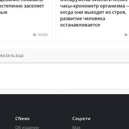
остепенно заселяет
часы-хронометр организма 
нью
когда они выходят из строя,
развитие человека
останавливается
36086
КАЗАТЬ ЕЩЕ
CNews
Соцсети
Об издании
Max