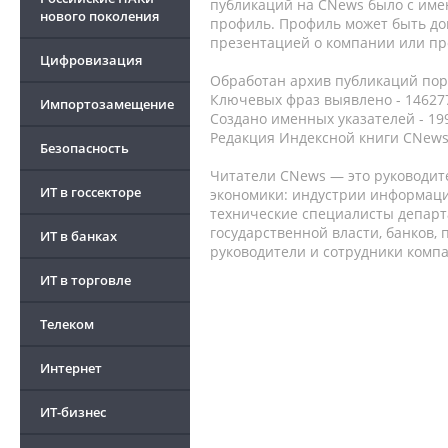
публикаций на CNews было с име
нового поколения
профиль. Профиль может быть до
презентацией о компании или про
Цифровизация
Обработан архив публикаций порт
Ключевых фраз выявлено - 146277
Импортозамещение
Создано именных указателей - 19
Редакция Индексной книги CNews
Безопасность
Читатели CNews — это руководит
ИТ в госсекторе
экономики: индустрии информаци
технические специалисты депар
государственной власти, банков,
ИТ в банках
руководители и сотрудники комп
ИТ в торговле
Телеком
Интернет
ИТ-бизнес