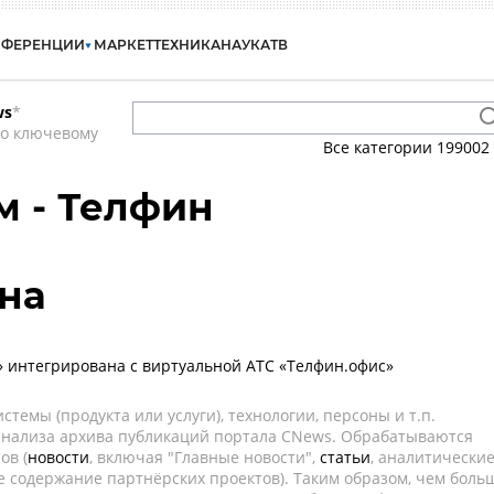
НФЕРЕНЦИИ
МАРКЕТ
ТЕХНИКА
НАУКА
ТВ
ws
*
по ключевому
Все категории
199002
 - Телфин
на
 интегрирована с виртуальной АТС «Телфин.офис»
темы (продукта или услуги), технологии, персоны и т.п.
 анализа архива публикаций портала CNews. Обрабатываются
ов (
новости
, включая "Главные новости",
статьи
, аналитически
е содержание партнёрских проектов). Таким образом, чем боль