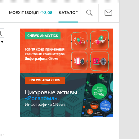
MOEXIT
1806,61
3,08
КАТАЛОГ
CNEWS ANALYTICS
▼
Топ-10 сфер применения
квантовых компьютеров.
Инфографика CNews
CNEWS ANALYTICS
Цифровые активы
«Росатома».
Инфографика CNews
е
ше