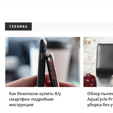
ТЕХНИКА
Как безопасно купить б/у
Обзор пылес
смартфон: подробная
AquaCycle Pr
инструкция
уборка без 