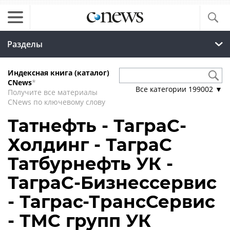
Разделы
Индексная книга (каталог)
CNews
*
Все категории
199002
▼
Получите все материалы
CNews по ключевому слову
Татнефть - ТаграС-
Холдинг - ТаграС
Татбурнефть УК -
ТаграС-Бизнессервис
- Таграс-ТрансСервис
- ТМС групп УК