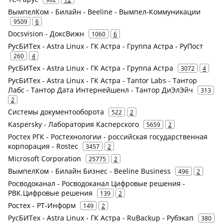
ВымпелКом - Билайн - Beeline - Вымпел-Коммуникации
9509
6
Docsvision - ДоксВижн
1060
6
РусБИТех - Astra Linux - ГК Астра - Группа Астра - РуПост
260
4
РусБИТех - Astra Linux - ГК Астра - Группа Астра
3072
4
РусБИТех - Astra Linux - ГК Астра - Tantor Labs - Тантор
Лабс - Тантор Дата Интернейшенл - Тантор ДиЭлЭйч
313
2
Системы документооборота
522
2
Kaspersky - Лаборатория Касперского
5659
2
Ростех РГК - Ростехнологии - российская государственная
корпорация - Rostec
3457
2
Microsoft Corporation
25775
2
ВымпелКом - Билайн Бизнес - Beeline Business
496
2
Росводоканал - Росводоканал Цифровые решения -
РВК.Цифровые решения
139
2
Ростех - РТ-Информ
149
2
РусБИТех - Astra Linux - ГК Астра - RuBackup - Рубэкап
380