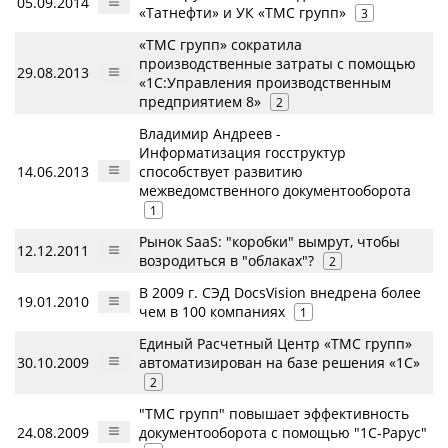
05.09.2014
«Татнефти» и УК «ТМС групп»
3
«ТМС групп» сократила
производственные затраты с помощью
29.08.2013
«1С:Управления производственным
предприятием 8»
2
Владимир Андреев -
Информатизация госструктур
14.06.2013
способствует развитию
межведомственного документооборота
1
Рынок SaaS: "коробки" вымрут, чтобы
12.12.2011
возродиться в "облаках"?
2
В 2009 г. СЭД DocsVision внедрена более
19.01.2010
чем в 100 компаниях
1
Единый Расчетный Центр «ТМС групп»
30.10.2009
автоматизирован на базе решения «1С»
2
"ТМС групп" повышает эффективность
24.08.2009
документооборота с помощью "1С-Рарус"