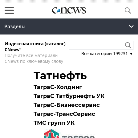
Разделы
Индексная книга (каталог)
CNews
*
Все категории
199231
▼
Получите все материалы
CNews по ключевому слову
Татнефть
ТаграС-Холдинг
ТаграС Татбурнефть УК
ТаграС-Бизнессервис
Таграс-ТрансСервис
ТМС групп УК