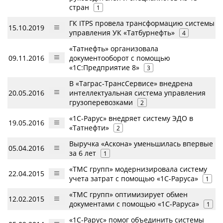
стран
1
ГК ITPS провела трансформацию системы
15.10.2019
управления УК «Татбурнефть»
4
«Татнефть» организовала
09.11.2016
документооборот с помощью
«1С:Предприятие 8»
3
В «Таграс-ТрансСервисе» внедрена
20.05.2016
интеллектуальная система управления
грузоперевозками
2
«1С-Рарус» внедряет систему ЭДО в
19.05.2016
«Татнефти»
2
Выручка «Аскона» уменьшилась впервые
05.04.2016
за 6 лет
1
«ТМС групп» модернизировала систему
22.04.2015
учета затрат с помощью «1С-Раруса»
1
«ТМС групп» оптимизирует обмен
12.02.2015
документами с помощью «1С-Раруса»
1
«1С-Рарус» помог объединить системы