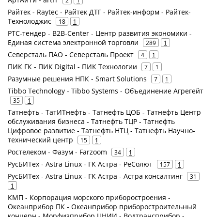
2
1
Райтек - Raytec - Райтек ДТГ - Райтек-информ - Райтек-
Технолоджис
18
1
РТС-тендер - B2B-Center - Центр развития экономики -
Единая система электронной торговли
289
1
Северсталь ПАО - Северсталь Проект
4
1
ПИК ГК - ПИК Digital - ПИК Технологии
7
1
Разумные решения НПК - Smart Solutions
7
1
Tibbo Technology - Tibbo Systems - Объединение Агрегейт
35
1
Татнефть - ТатИТнефть - Татнефть ЦОБ - Татнефть Центр
обслуживания бизнеса - Татнефть ТЦР - Татнефть
Цифровое развитие - Татнефть НТЦ - Татнефть Научно-
технический центр
15
1
Ростелеком - Фазум - Farzoom
34
1
РусБИТех - Astra Linux - ГК Астра - РеСолют
157
1
РусБИТех - Astra Linux - ГК Астра - Астра консалтинг
31
1
КМП - Корпорация морского приборостроения -
Океанприбор ПК - Океанприбор приборостроительный
концерн - Морфизприбор ЦНИИ - Водтрансприбор -