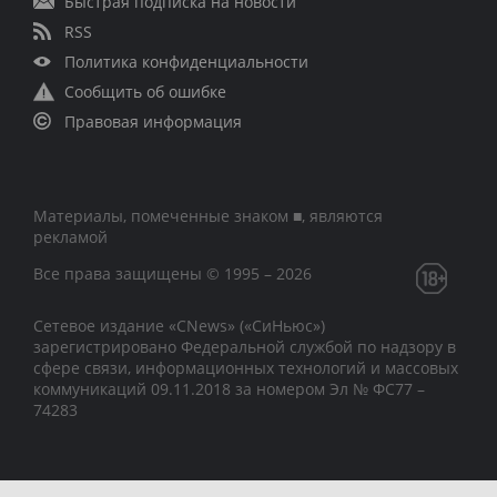
Быстрая подписка на новости
RSS
Политика конфиденциальности
Сообщить об ошибке
Правовая информация
Материалы, помеченные знаком ■, являются
рекламой
Все права защищены © 1995 – 2026
Сетевое издание «CNews» («СиНьюс»)
зарегистрировано Федеральной службой по надзору в
сфере связи, информационных технологий и массовых
коммуникаций 09.11.2018 за номером Эл № ФС77 –
74283