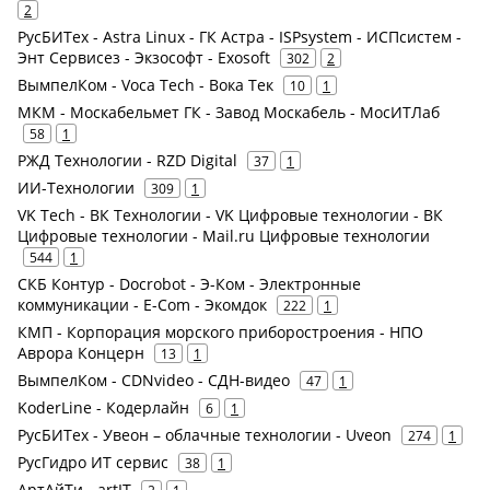
2
РусБИТех - Astra Linux - ГК Астра - ISPsystem - ИСПсистем -
Энт Сервисез - Экзософт - Exosoft
302
2
ВымпелКом - Voca Tech - Вока Тек
10
1
МКМ - Москабельмет ГК - Завод Москабель - МосИТЛаб
58
1
РЖД Технологии - RZD Digital
37
1
ИИ-Технологии
309
1
VK Tech - ВК Технологии - VK Цифровые технологии - ВК
Цифровые технологии - Mail.ru Цифровые технологии
544
1
СКБ Контур - Docrobot - Э-Ком - Электронные
коммуникации - E-Com - Экомдок
222
1
КМП - Корпорация морского приборостроения - НПО
Аврора Концерн
13
1
ВымпелКом - CDNvideo - СДН-видео
47
1
KoderLine - Кодерлайн
6
1
РусБИТех - Увеон – облачные технологии - Uveon
274
1
РусГидро ИТ сервис
38
1
АртАйТи - artIT