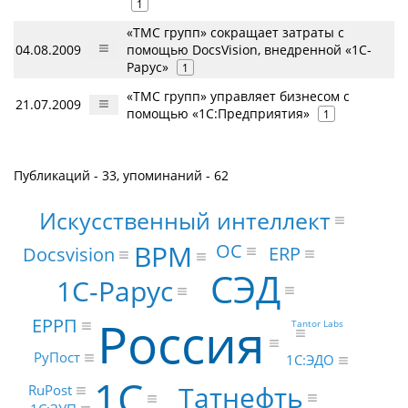
1
«ТМС групп» сокращает затраты с
04.08.2009
помощью DocsVision, внедренной «1С-
Рарус»
1
«ТМС групп» управляет бизнесом с
21.07.2009
помощью «1С:Предприятия»
1
Публикаций - 33, упоминаний - 62
Искусственный интеллект
BPM
ОС
ERP
Docsvision
СЭД
1С-Рарус
Россия
ЕРРП
Tantor Labs
РуПост
1С:ЭДО
1С
Татнефть
RuPost