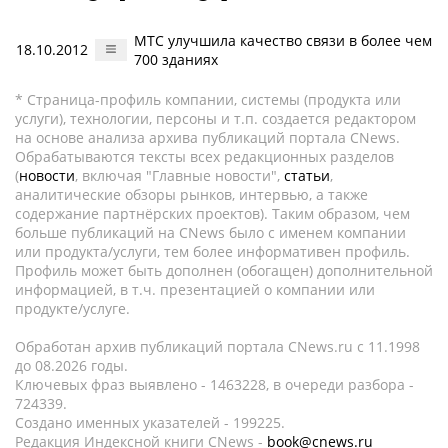
МТС улучшила качество связи в более чем
18.10.2012
700 зданиях
* Страница-профиль компании, системы (продукта или
услуги), технологии, персоны и т.п. создается редактором
на основе анализа архива публикаций портала CNews.
Обрабатываются тексты всех редакционных разделов
(
новости
, включая "Главные новости",
статьи
,
аналитические обзоры рынков, интервью, а также
содержание партнёрских проектов). Таким образом, чем
больше публикаций на CNews было с именем компании
или продукта/услуги, тем более информативен профиль.
Профиль может быть дополнен (обогащен) дополнительной
информацией, в т.ч. презентацией о компании или
продукте/услуге.
Обработан архив публикаций портала CNews.ru c 11.1998
до 08.2026 годы.
Ключевых фраз выявлено - 1463228, в очереди разбора -
724339.
Создано именных указателей - 199225.
Редакция Индексной книги CNews -
book@cnews.ru