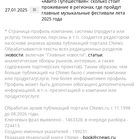
«Авито Путешествия»: сколько стоит
проживание в регионах, где пройдут
27.01.2025
главные музыкальные фестивали лета
2025 года
* Страница-профиль компании, системы (продукта или
услуги), технологии, персоны и т.п. создается редактором
на основе анализа архива публикаций портала CNews.
Обрабатываются тексты всех редакционных разделов
(
новости
, включая "Главные новости",
статьи
,
аналитические обзоры рынков, интервью, а также
содержание партнёрских проектов). Таким образом, чем
больше публикаций на CNews было с именем компании
или продукта/услуги, тем более информативен профиль.
Профиль может быть дополнен (обогащен) дополнительной
информацией, в т.ч. презентацией о компании или
продукте/услуге.
Обработан архив публикаций портала CNews.ru c 11.1998
до 08.2026 годы.
Ключевых фраз выявлено - 1463328, в очереди разбора -
724413.
Создано именных указателей - 199231.
Редакция Индексной книги CNews -
book@cnews.ru