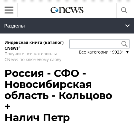
Разделы
Индексная книга (каталог)
CNews
*
Все категории
199231
▼
Получите все материалы
CNews по ключевому слову
Россия - СФО -
Новосибирская
область - Кольцово
+
Налич Петр