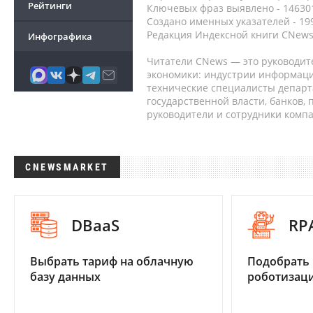
Рейтинги
Ключевых фраз выявлено - 146301
Создано именных указателей - 19
Редакция Индексной книги CNews
Инфографика
Читатели CNews — это руководит
экономики: индустрии информаци
технические специалисты депар
государственной власти, банков,
руководители и сотрудники комп
CNEWSMARKET
DBaaS
RP
Выбрать тариф на облачную
Подобрать
базу данных
роботизац