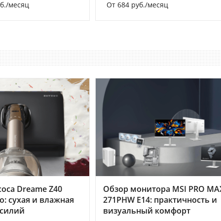
уб./месяц
От 684 руб./месяц
оса Dreame Z40
Обзор монитора MSI PRO MA
o: сухая и влажная
271PHW E14: практичность и
усилий
визуальный комфорт