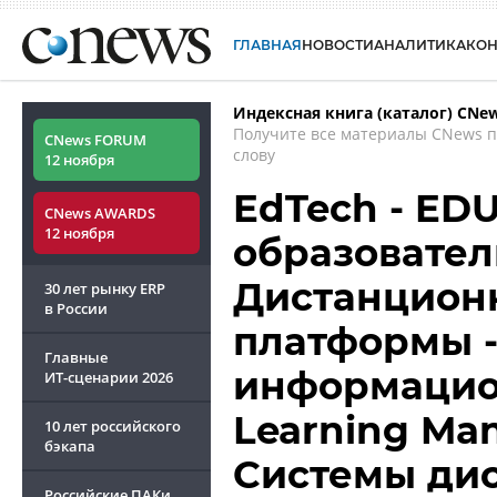
ГЛАВНАЯ
НОВОСТИ
АНАЛИТИКА
КО
Индексная книга (каталог) CNe
Получите все материалы CNews 
CNews FORUM
слову
12 ноября
EdTech - ED
CNews AWARDS
12 ноября
образовател
Дистанцион
30 лет рынку ERP
в России
платформы 
Главные
информацио
ИТ-сценарии
2026
Learning Man
10 лет российского
бэкапа
Системы ди
Российские ПАКи