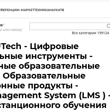
НФЕРЕНЦИИ
МАРКЕТ
ТЕХНИКА
НАУКА
ТВ
ws
*
по ключевому
Все категории
199124
UTech - Цифровые
ьные инструменты -
ные образовательные
- Образовательные
нные продукты -
agement System (LMS ) 
станционного обучения