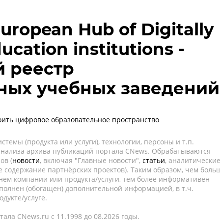
 European Hub of Digitally
ucation institutions -
 реестр
ных учебных заведений
роить цифровое образовательное пространство
темы (продукта или услуги), технологии, персоны и т.п.
 анализа архива публикаций портала CNews. Обрабатываются
ов (
новости
, включая "Главные новости",
статьи
, аналитически
е содержание партнёрских проектов). Таким образом, чем боль
нем компании или продукта/услуги, тем более информативен
полнен (обогащен) дополнительной информацией, в т.ч.
дукте/услуге.
ала CNews.ru c 11.1998 до 08.2026 годы.