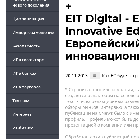
+
нового поколения
EIT Digital -
Цифровизация
Innovative Ed
Импортозамещение
Европейский
Безопасность
инновацион
ИТ в госсекторе
ИТ в банках
20.11.2013
Как ЕС будет ст
ИТ в торговле
* Страница-профиль компании, сис
создается редактором на основе
Телеком
тексты всех редакционных раздел
обзоры рынков, интервью, а такж
публикаций на CNews было с име
Интернет
профиль. Профиль может быть до
презентацией о компании или про
ИТ-бизнес
Обработан архив публикаций порт