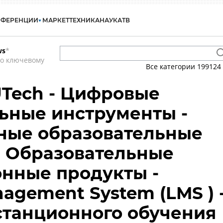
НФЕРЕНЦИИ
МАРКЕТ
ТЕХНИКА
НАУКА
ТВ
ws
*
по ключевому
Все категории
199124
UTech - Цифровые
ьные инструменты -
ные образовательные
- Образовательные
нные продукты -
agement System (LMS ) 
станционного обучения