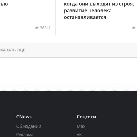
нью
когда они выходят из строя,
развитие человека
останавливается
36241
КАЗАТЬ ЕЩЕ
CNews
Соцсети
Об издании
Max
Реклама
VK