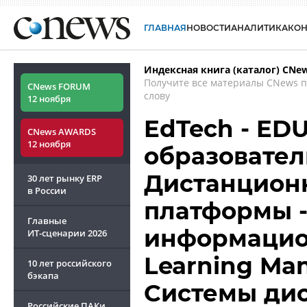
ГЛАВНАЯ
НОВОСТИ
АНАЛИТИКА
КО
Индексная книга (каталог) CNe
Получите все материалы CNews 
CNews FORUM
слову
12 ноября
EdTech - ED
CNews AWARDS
12 ноября
образовател
Дистанцион
30 лет рынку ERP
в России
платформы 
Главные
информацио
ИТ-сценарии
2026
Learning Man
10 лет российского
бэкапа
Системы ди
Российские ПАКи