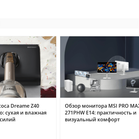
оса Dreame Z40
Обзор монитора MSI PRO MA
o: сухая и влажная
271PHW E14: практичность и
усилий
визуальный комфорт