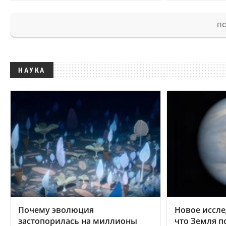
ПО
НАУКА
Почему эволюция
Новое иссле
застопорилась на миллионы
что Земля п