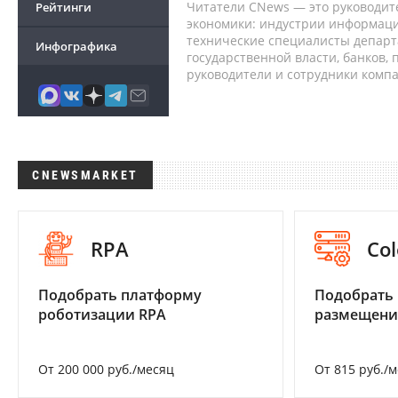
Читатели CNews — это руководит
Рейтинги
экономики: индустрии информаци
технические специалисты депар
Инфографика
государственной власти, банков,
руководители и сотрудники комп
CNEWSMARKET
RPA
Col
Подобрать платформу
Подобрать
роботизации RPA
размещени
От 200 000 руб./месяц
От 815 руб./