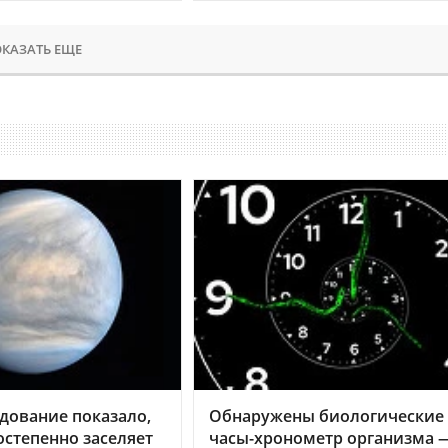
КАЗАТЬ ЕЩЕ
дование показало,
Обнаружены биологические
остепенно заселяет
часы-хронометр организма 