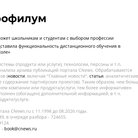
Профилум
может школьникам и студентам с выбором профессии
дставила функциональность дистанционного обучения в
коле»
темы (продукта или услуги), технологии, персоны и т.п.
 анализа архива публикаций портала CNews. Обрабатываются
ов (
новости
, включая "Главные новости",
статьи
, аналитически
е содержание партнёрских проектов). Таким образом, чем боль
нем компании или продукта/услуги, тем более информативен
полнен (обогащен) дополнительной информацией, в т.ч.
дукте/услуге.
ала CNews.ru c 11.1998 до 08.2026 годы.
9, в очереди разбора - 724655.
9124.
 -
book@cnews.ru