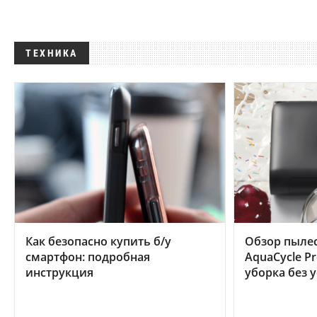
ТЕХНИКА
Как безопасно купить б/у
Обзор пылес
смартфон: подробная
AquaCycle Pr
инструкция
уборка без 