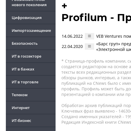
+
нового поколения
Profilum - 
Цифровизация
Импортозамещение
14.06.2022
VEB Ventures по
Безопасность
«Барс груп» пре
22.04.2020
«Электронной ш
ИТ в госсекторе
* Страница-профиль компании, сис
создается редактором на основе
ИТ в банках
тексты всех редакционных раздел
обзоры рынков, интервью, а такж
ИТ в торговле
публикаций на CNews было с име
профиль. Профиль может быть до
презентацией о компании или про
Телеком
Обработан архив публикаций порт
Интернет
Ключевых фраз выявлено - 146304
Создано именных указателей - 19
ИТ-бизнес
Редакция Индексной книги CNews