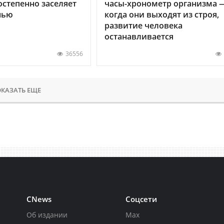
остепенно заселяет
часы-хронометр организма 
нью
когда они выходят из строя,
развитие человека
останавливается
36556
КАЗАТЬ ЕЩЕ
CNews
Соцсети
Об издании
Max