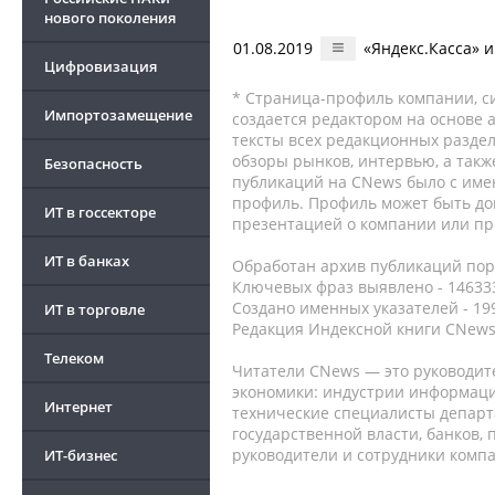
нового поколения
01.08.2019
«Яндекс.Касса» 
Цифровизация
* Страница-профиль компании, сис
Импортозамещение
создается редактором на основе
тексты всех редакционных раздел
обзоры рынков, интервью, а такж
Безопасность
публикаций на CNews было с име
профиль. Профиль может быть до
ИТ в госсекторе
презентацией о компании или про
ИТ в банках
Обработан архив публикаций порт
Ключевых фраз выявлено - 146333
Создано именных указателей - 19
ИТ в торговле
Редакция Индексной книги CNews
Телеком
Читатели CNews — это руководит
экономики: индустрии информаци
Интернет
технические специалисты депар
государственной власти, банков,
руководители и сотрудники комп
ИТ-бизнес