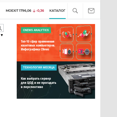
MOEXIT
1796,06
-0,36
КАТАЛОГ
CNEWS ANALYTICS
▼
Топ-10 сфер применения
квантовых компьютеров.
Инфографика CNews
ТЕХНОЛОГИЯ МЕСЯЦА
Как выбрать сервер
для ЦОД и не прогадать
в перспективе