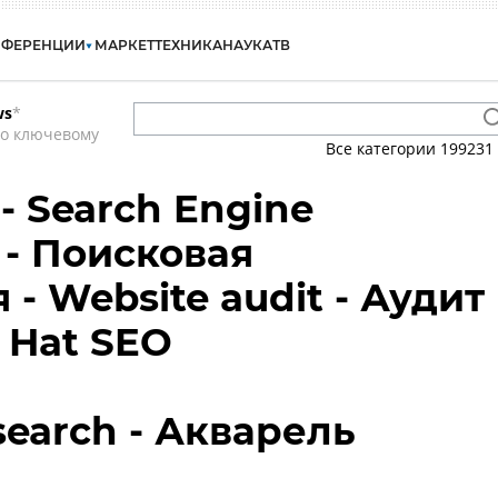
НФЕРЕНЦИИ
МАРКЕТ
ТЕХНИКА
НАУКА
ТВ
ws
*
по ключевому
Все категории
199231
- Search Engine
 - Поисковая
- Website audit - Аудит
k Hat SEO
search - Акварель