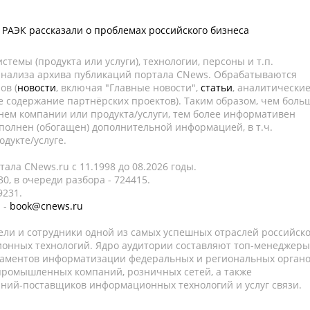
и РАЭК рассказали о проблемах российского бизнеса
темы (продукта или услуги), технологии, персоны и т.п.
 анализа архива публикаций портала CNews. Обрабатываются
ов (
новости
, включая "Главные новости",
статьи
, аналитически
е содержание партнёрских проектов). Таким образом, чем боль
нем компании или продукта/услуги, тем более информативен
полнен (обогащен) дополнительной информацией, в т.ч.
дукте/услуге.
ала CNews.ru c 11.1998 до 08.2026 годы.
0, в очереди разбора - 724415.
9231.
 -
book@cnews.ru
ели и сотрудники одной из самых успешных отраслей российск
онных технологий. Ядро аудитории составляют топ-менеджеры
таментов информатизации федеральных и региональных орган
 промышленных компаний, розничных сетей, а также
аний-поставщиков информационных технологий и услуг связи.