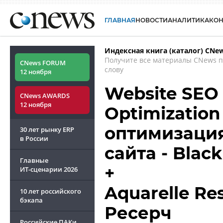
ГЛАВНАЯ
НОВОСТИ
АНАЛИТИКА
КО
Индексная книга (каталог) CNe
Получите все материалы CNews 
CNews FORUM
слову
12 ноября
Website SEO 
CNews AWARDS
12 ноября
Optimization
оптимизация 
30 лет рынку ERP
в России
сайта - Blac
Главные
+
ИТ-сценарии
2026
Aquarelle Re
10 лет российского
бэкапа
Ресерч
Российские ПАКи