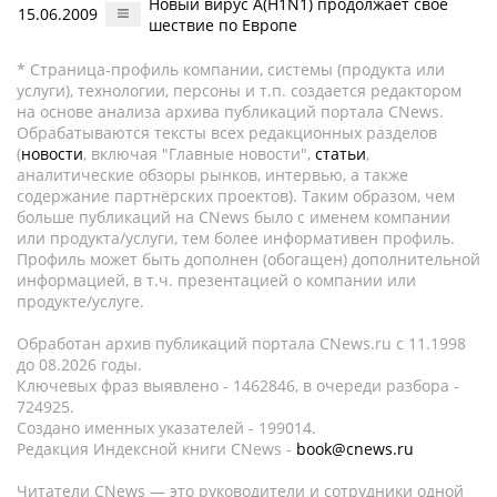
Новый вирус A(H1N1) продолжает свое
15.06.2009
шествие по Европе
* Страница-профиль компании, системы (продукта или
услуги), технологии, персоны и т.п. создается редактором
на основе анализа архива публикаций портала CNews.
Обрабатываются тексты всех редакционных разделов
(
новости
, включая "Главные новости",
статьи
,
аналитические обзоры рынков, интервью, а также
содержание партнёрских проектов). Таким образом, чем
больше публикаций на CNews было с именем компании
или продукта/услуги, тем более информативен профиль.
Профиль может быть дополнен (обогащен) дополнительной
информацией, в т.ч. презентацией о компании или
продукте/услуге.
Обработан архив публикаций портала CNews.ru c 11.1998
до 08.2026 годы.
Ключевых фраз выявлено - 1462846, в очереди разбора -
724925.
Создано именных указателей - 199014.
Редакция Индексной книги CNews -
book@cnews.ru
Читатели CNews — это руководители и сотрудники одной