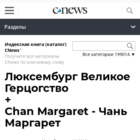
Разделы
Индексная книга (каталог)
CNews
*
Все категории
199014
▼
Получите все материалы
CNews по ключевому слову
Люксембург Великое
Герцогство
+
Chan Margaret - Чань
Маргарет