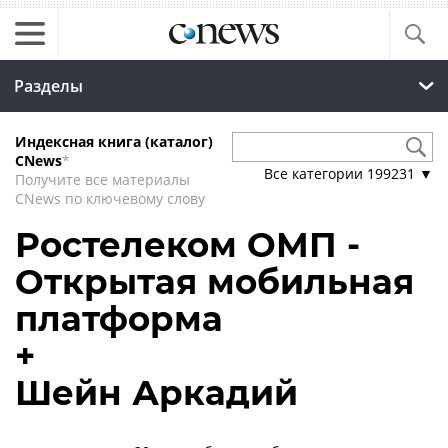
Разделы
Индексная книга (каталог)
CNews
*
Все категории
199231
▼
Получите все материалы
CNews по ключевому слову
Ростелеком ОМП -
Открытая мобильная
платформа
+
Шейн Аркадий