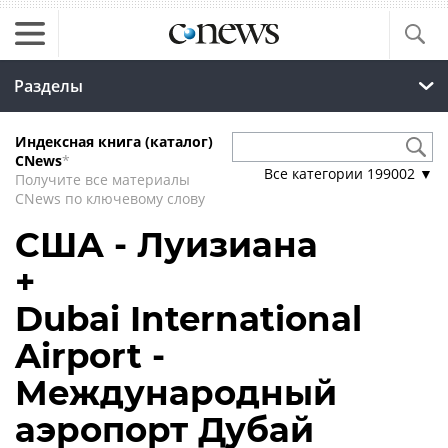
Разделы
Индексная книга (каталог)
CNews
*
Все категории
199002
▼
Получите все материалы
CNews по ключевому слову
США - Луизиана
+
Dubai International
Airport -
Международный
аэропорт Дубай