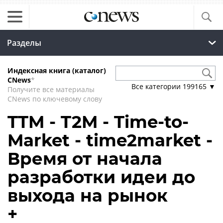
Разделы
Индексная книга (каталог)
CNews
*
Все категории
199165
▼
Получите все материалы
CNews по ключевому слову
TTM - T2M - Time-to-
Market - time2market -
Время от начала
разработки идеи до
выхода на рынок
+