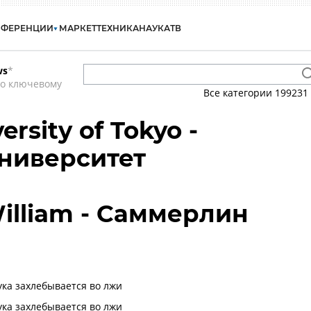
НФЕРЕНЦИИ
МАРКЕТ
ТЕХНИКА
НАУКА
ТВ
ws
*
по ключевому
Все категории
199231
ersity of Tokyo -
ниверситет
illiam - Саммерлин
ка захлебывается во лжи
ка захлебывается во лжи