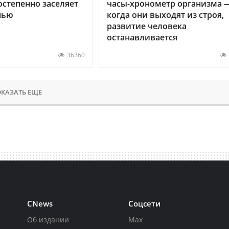
остепенно заселяет
часы-хронометр организма 
нью
когда они выходят из строя,
развитие человека
останавливается
36360
КАЗАТЬ ЕЩЕ
CNews
Соцсети
Об издании
Max