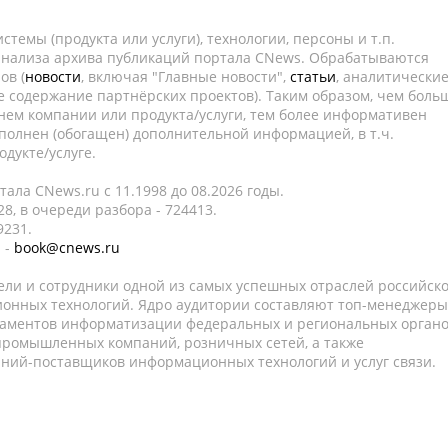
темы (продукта или услуги), технологии, персоны и т.п.
 анализа архива публикаций портала CNews. Обрабатываются
ов (
новости
, включая "Главные новости",
статьи
, аналитически
е содержание партнёрских проектов). Таким образом, чем боль
нем компании или продукта/услуги, тем более информативен
полнен (обогащен) дополнительной информацией, в т.ч.
дукте/услуге.
ала CNews.ru c 11.1998 до 08.2026 годы.
8, в очереди разбора - 724413.
9231.
 -
book@cnews.ru
ели и сотрудники одной из самых успешных отраслей российск
онных технологий. Ядро аудитории составляют топ-менеджеры
таментов информатизации федеральных и региональных орган
 промышленных компаний, розничных сетей, а также
аний-поставщиков информационных технологий и услуг связи.