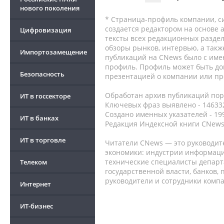
нового поколения
* Страница-профиль компании, сис
создается редактором на основе
Цифровизация
тексты всех редакционных раздел
обзоры рынков, интервью, а такж
Импортозамещение
публикаций на CNews было с име
профиль. Профиль может быть до
Безопасность
презентацией о компании или про
Обработан архив публикаций порт
ИТ в госсекторе
Ключевых фраз выявлено - 146332
Создано именных указателей - 19
ИТ в банках
Редакция Индексной книги CNews
ИТ в торговле
Читатели CNews — это руководит
экономики: индустрии информаци
технические специалисты депар
Телеком
государственной власти, банков,
руководители и сотрудники комп
Интернет
ИТ-бизнес