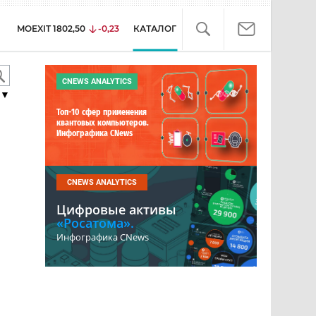
MOEXIT
1802,50
-0,23
КАТАЛОГ
CNEWS ANALYTICS
▼
Топ-10 сфер применения
квантовых компьютеров.
Инфографика CNews
CNEWS ANALYTICS
Цифровые активы
«Росатома».
Инфографика CNews