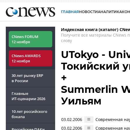
ГЛАВНАЯ
НОВОСТИ
АНАЛИТИКА
КО
Индексная книга (каталог) CNe
Получите все материалы CNews 
CNews FORUM
слову
12 ноября
UTokyo - Univ
CNews AWARDS
12 ноября
Токийский у
+
30 лет рынку ERP
в России
Summerlin W
Главные
Уильям
ИТ-сценарии
2026
10 лет российского
бэкапа
03.02.2006
Современная нау
03.02.2006
Современная нау
Российские ПАКи