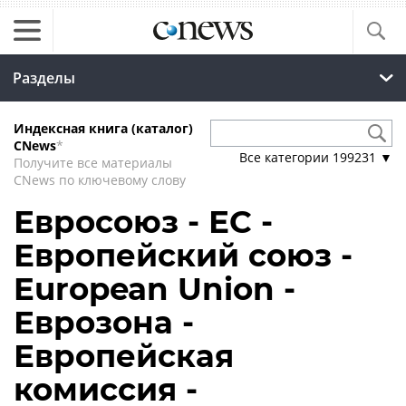
Разделы
Индексная книга (каталог)
CNews
*
Все категории
199231
▼
Получите все материалы
CNews по ключевому слову
Евросоюз - ЕС -
Европейский союз -
European Union -
Еврозона -
Европейская
комиссия -