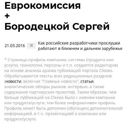
Еврокомиссия
+
Бородецкой Сергей
Как российские разработчики прослушки
21.03.2016
работают в ближнем и дальнем зарубежье
* Страница-профиль компании, системы (продукта или
услуги), технологии, персоны и т.п. создается редактором
на основе анализа архива публикаций портала CNews.
Обрабатываются тексты всех редакционных разделов
(
новости
, включая "Главные новости",
статьи
,
аналитические обзоры рынков, интервью, а также
содержание партнёрских проектов). Таким образом, чем
больше публикаций на CNews было с именем компании
или продукта/услуги, тем более информативен профиль.
Профиль может быть дополнен (обогащен) дополнительной
информацией, в т.ч. презентацией о компании или
продукте/услуге.