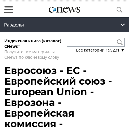
Разделы
Индексная книга (каталог)
CNews
*
Все категории
199231
▼
Получите все материалы
CNews по ключевому слову
Евросоюз - ЕС -
Европейский союз -
European Union -
Еврозона -
Европейская
комиссия -