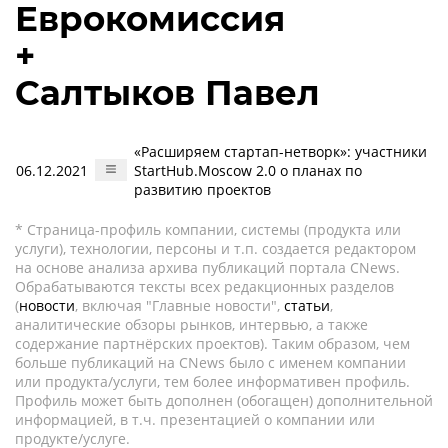
Еврокомиссия
+
Салтыков Павел
«Расширяем стартап-нетворк»: участники
06.12.2021
StartHub.Moscow 2.0 о планах по
развитию проектов
* Страница-профиль компании, системы (продукта или
услуги), технологии, персоны и т.п. создается редактором
на основе анализа архива публикаций портала CNews.
Обрабатываются тексты всех редакционных разделов
(
новости
, включая "Главные новости",
статьи
,
аналитические обзоры рынков, интервью, а также
содержание партнёрских проектов). Таким образом, чем
больше публикаций на CNews было с именем компании
или продукта/услуги, тем более информативен профиль.
Профиль может быть дополнен (обогащен) дополнительной
информацией, в т.ч. презентацией о компании или
продукте/услуге.