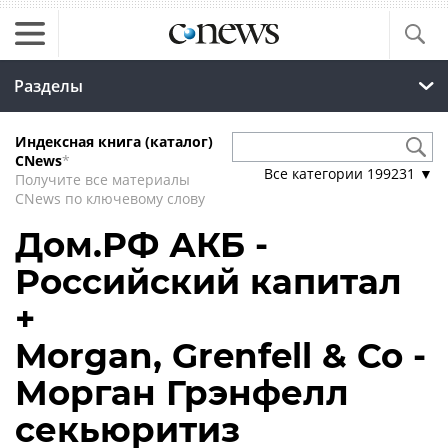
Разделы
Индексная книга (каталог)
CNews
*
Все категории
199231
▼
Получите все материалы
CNews по ключевому слову
Дом.РФ АКБ -
Российский капитал
+
Morgan, Grenfell & Co -
Морган Грэнфелл
секьюритиз