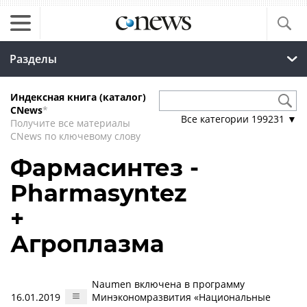
Разделы
Индексная книга (каталог)
CNews
*
Все категории
199231
▼
Получите все материалы
CNews по ключевому слову
Фармасинтез -
Pharmasyntez
+
Агроплазма
Naumen включена в программу
16.01.2019
Минэкономразвития «Национальные