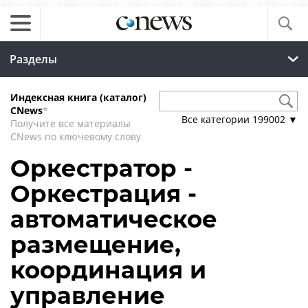
Разделы
Индексная книга (каталог)
CNews
*
Все категории
199002
▼
Получите все материалы
CNews по ключевому слову
Оркестратор -
Оркестрация -
автоматическое
размещение,
координация и
управление