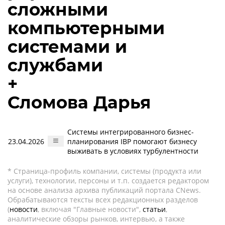
сложными
компьютерными
системами и
службами
+
Сломова Дарья
Системы интегрированного бизнес-
23.04.2026
планирования IBP помогают бизнесу
выживать в условиях турбулентности
* Страница-профиль компании, системы (продукта или
услуги), технологии, персоны и т.п. создается редактором
на основе анализа архива публикаций портала CNews.
Обрабатываются тексты всех редакционных разделов
(
новости
, включая "Главные новости",
статьи
,
аналитические обзоры рынков, интервью, а также