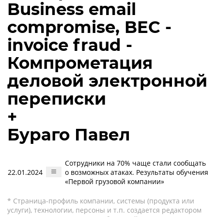
Business email
compromise, BEC -
invoice fraud -
Компрометация
деловой электронной
переписки
+
Бураго Павел
Сотрудники на 70% чаще стали сообщать
22.01.2024
о возможных атаках. Результаты обучения
«Первой грузовой компании»
* Страница-профиль компании, системы (продукта или
услуги), технологии, персоны и т.п. создается редактором