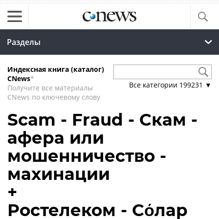
Разделы
Индексная книга (каталог)
CNews
*
Все категории
199231
▼
Получите все материалы
CNews по ключевому слову
Scam - Fraud - Скам -
афера или
мошенничество -
махинации
+
Ростелеком - Сόлар