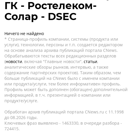
ГК - Ростелеком-
Солар - DSEC
Ничего не найдено
* Страница-профиль компании, системы (продукта или
услуги), технологии, персоны и т.п. создается редактором
на основе анализа архива публикаций портала CNews.
Обрабатываются тексты всех редакционных разделов
(
новости
, включая "Главные новости",
статьи
,
аналитические обзоры рынков, интервью, а также
содержание партнёрских проектов). Таким образом, чем
больше публикаций на CNews было с именем компании
или продукта/услуги, тем более информативен профиль.
Профиль может быть дополнен (обогащен) дополнительной
информацией, в т.ч. презентацией о компании или
продукте/услуге.
Обработан архив публикаций портала CNews.ru c 11.1998
до 08.2026 годы.
Ключевых фраз выявлено - 1463330, в очереди разбора -
724415.