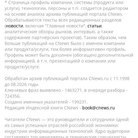
* Страница-профиль компании, системы (продукта или
услуги), технологии, персоны и т.п. создается редактором
на основе анализа архива публикаций портала CNews.
Обрабатываются тексты всех редакционных разделов
(
новости
, включая "Главные новости",
статьи
,
аналитические обзоры рынков, интервью, а также
содержание партнёрских проектов). Таким образом, чем
больше публикаций на CNews было с именем компании
или продукта/услуги, тем более информативен профиль.
Профиль может быть дополнен (обогащен) дополнительной
информацией, в т.ч. презентацией о компании или
продукте/услуге.
Обработан архив публикаций портала CNews.ru c 11.1998
до 08.2026 годы.
Ключевых фраз выявлено - 1463271, в очереди разбора -
724356.
Создано именных указателей - 199231.
Редакция Индексной книги CNews -
book@cnews.ru
Читатели CNews — это руководители и сотрудники одной
из самых успешных отраслей российской экономики:
индустрии информационных технологий. Ядро аудитории
составляют топ-менеджеры и технические специалисты