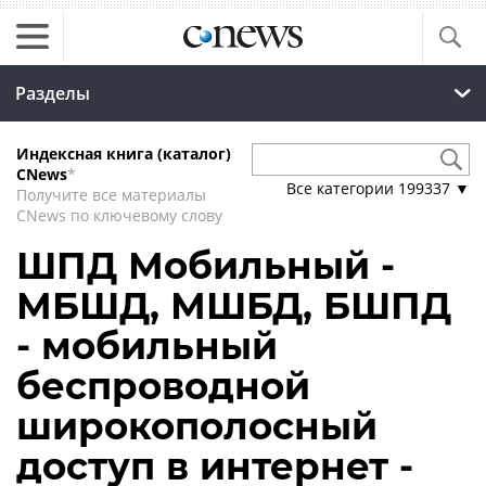
Разделы
Индексная книга (каталог)
CNews
*
Все категории
199337
▼
Получите все материалы
CNews по ключевому слову
ШПД Мобильный -
МБШД, МШБД, БШПД
- мобильный
беспроводной
широкополосный
доступ в интернет -