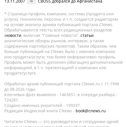
13.11.2007
CBOSS добрался до Афганистана
* Страница-профиль компании, системы (продукта или
услуги), технологии, персоны и т.п. создается редактором
на основе анализа архива публикаций портала CNews.
Обрабатываются тексты всех редакционных разделов
(
новости
, включая "Главные новости",
статьи
,
аналитические обзоры рынков, интервью, а также
содержание партнёрских проектов). Таким образом, чем
больше публикаций на CNews было с именем компании
или продукта/услуги, тем более информативен профиль.
Профиль может быть дополнен (обогащен) дополнительной
информацией, в т.ч. презентацией о компании или
продукте/услуге.
Обработан архив публикаций портала CNews.ru c 11.1998
до 08.2026 годы.
Ключевых фраз выявлено - 1463651, в очереди разбора -
724287.
Создано именных указателей - 199337.
Редакция Индексной книги CNews -
book@cnews.ru
Читатели CNews — это руководители и сотрудники одной
из самых успешных отраслей российской экономики: