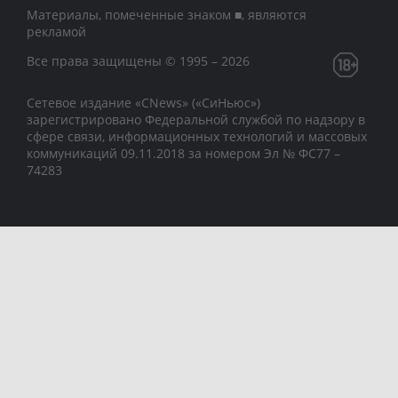
Материалы, помеченные знаком ■, являются
рекламой
Все права защищены © 1995 – 2026
Сетевое издание «CNews» («СиНьюс»)
зарегистрировано Федеральной службой по надзору в
сфере связи, информационных технологий и массовых
коммуникаций 09.11.2018 за номером Эл № ФС77 –
74283