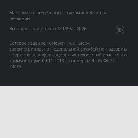
Материалы, помеченные знаком ■, являются
рекламой
Все права защищены © 1995 – 2026
Сетевое издание «CNews» («СиНьюс»)
зарегистрировано Федеральной службой по надзору в
сфере связи, информационных технологий и массовых
коммуникаций 09.11.2018 за номером Эл № ФС77 –
74283