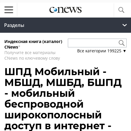
Разделы
Индексная книга (каталог)
CNews
*
Все категории
199225
▼
Получите все материалы
CNews по ключевому слову
ШПД Мобильный -
МБШД, МШБД, БШПД
- мобильный
беспроводной
широкополосный
доступ в интернет -