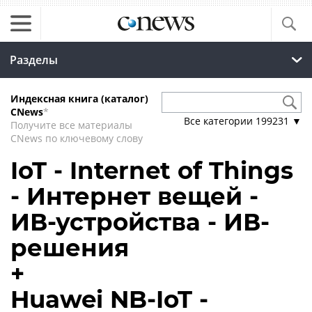
Разделы
Индексная книга (каталог)
CNews
*
Все категории
199231
▼
Получите все материалы
CNews по ключевому слову
IoT - Internet of Things
- Интернет вещей -
ИВ-устройства - ИВ-
решения
+
Huawei NB-IoT -