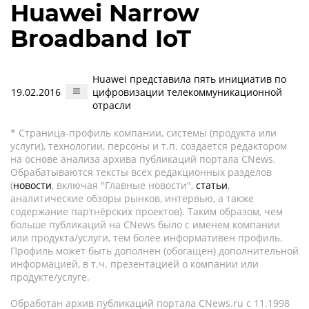
Huawei Narrow
Broadband IoT
Huawei представила пять инициатив по
19.02.2016
цифровизации телекоммуникационной
отрасли
* Страница-профиль компании, системы (продукта или
услуги), технологии, персоны и т.п. создается редактором
на основе анализа архива публикаций портала CNews.
Обрабатываются тексты всех редакционных разделов
(
новости
, включая "Главные новости",
статьи
,
аналитические обзоры рынков, интервью, а также
содержание партнёрских проектов). Таким образом, чем
больше публикаций на CNews было с именем компании
или продукта/услуги, тем более информативен профиль.
Профиль может быть дополнен (обогащен) дополнительной
информацией, в т.ч. презентацией о компании или
продукте/услуге.
Обработан архив публикаций портала CNews.ru c 11.1998