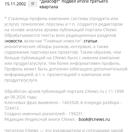
"Диасофт" подвел итоги третьего
15.11.2002
квартала
* Страница-профиль компании, системы (продукта или
услуги), технологии, персоны и т.п. создается редактором
на основе анализа архива публикаций портала CNews.
Обрабатываются тексты всех редакционных разделов
(
новости
, включая "Главные новости",
статьи
,
аналитические обзоры рынков, интервью, а также
содержание партнёрских проектов). Таким образом, чем
больше публикаций на CNews было с именем компании
или продукта/услуги, тем более информативен профиль.
Профиль может быть дополнен (обогащен) дополнительной
информацией, в т.ч. презентацией о компании или
продукте/услуге.
Обработан архив публикаций портала CNews.ru c 11.1998
до 08.2026 годы.
Ключевых фраз выявлено - 1463328, в очереди разбора -
724413.
Создано именных указателей - 199231.
Редакция Индексной книги CNews -
book@cnews.ru
Читатели CNews — это руководители и сотрудники одной