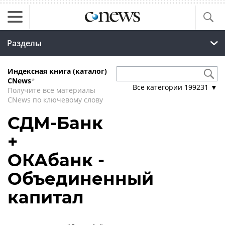
Разделы
Индексная книга (каталог)
CNews
*
Все категории
199231
▼
Получите все материалы
CNews по ключевому слову
СДМ-Банк
+
ОКАбанк -
Объединенный
капитал