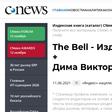
ГЛАВНАЯ
НОВОСТИ
АНАЛИТИКА
КО
Индексная книга (каталог) CNe
Получите все материалы CNews 
CNews FORUM
слову
12 ноября
The Bell - И
CNews AWARDS
12 ноября
+
Дима Викто
30 лет рынку ERP
в России
Главные
11.06.2021
«Яндекс» нацелил
ИТ-сценарии
2026
* Страница-профиль компании, сис
10 лет российского
создается редактором на основе
бэкапа
тексты всех редакционных раздел
обзоры рынков, интервью, а такж
Российские ПАКи