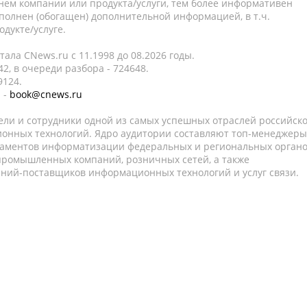
нем компании или продукта/услуги, тем более информативен
полнен (обогащен) дополнительной информацией, в т.ч.
дукте/услуге.
ала CNews.ru c 11.1998 до 08.2026 годы.
2, в очереди разбора - 724648.
9124.
 -
book@cnews.ru
ели и сотрудники одной из самых успешных отраслей российск
онных технологий. Ядро аудитории составляют топ-менеджеры
таментов информатизации федеральных и региональных орган
 промышленных компаний, розничных сетей, а также
аний-поставщиков информационных технологий и услуг связи.