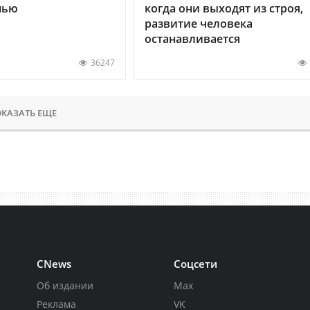
нью
когда они выходят из строя,
развитие человека
останавливается
36247
КАЗАТЬ ЕЩЕ
CNews
Соцсети
Об издании
Max
Реклама
VK