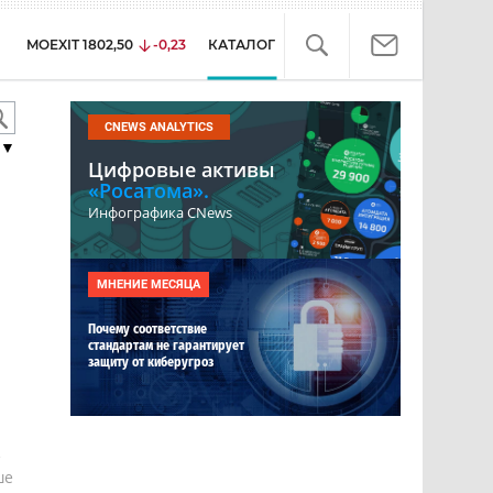
MOEXIT
1802,50
-0,23
КАТАЛОГ
CNEWS ANALYTICS
▼
Цифровые активы
«Росатома».
Инфографика CNews
МНЕНИЕ МЕСЯЦА
Почему соответствие
стандартам не гарантирует
защиту от киберугроз
е
ше