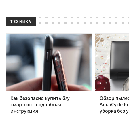
ТЕХНИКА
Как безопасно купить б/у
Обзор пылес
смартфон: подробная
AquaCycle Pr
инструкция
уборка без 