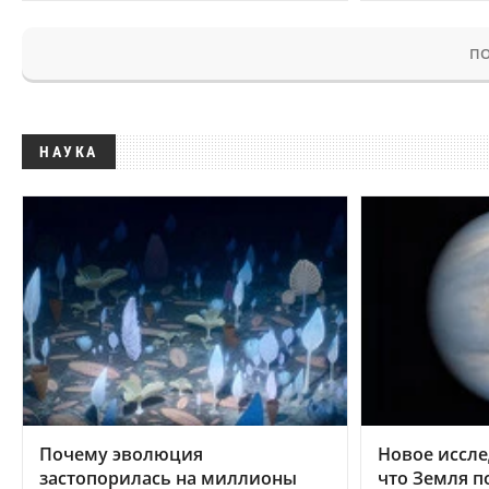
ПО
НАУКА
Почему эволюция
Новое иссле
застопорилась на миллионы
что Земля п