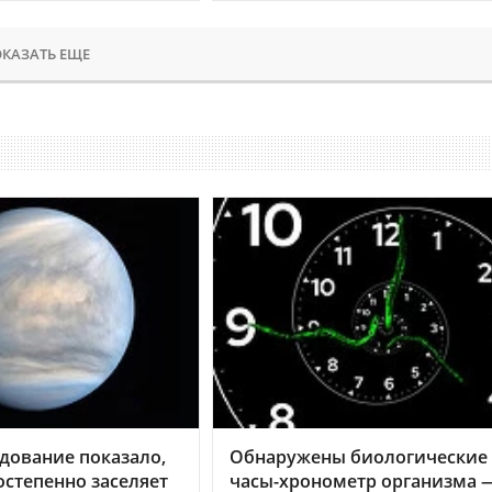
КАЗАТЬ ЕЩЕ
дование показало,
Обнаружены биологические
остепенно заселяет
часы-хронометр организма 