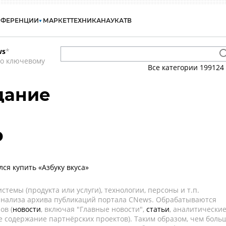
НФЕРЕНЦИИ
МАРКЕТ
ТЕХНИКА
НАУКА
ТВ
ws
*
по ключевому
Все категории
199124
здание
р
ся купить «Азбуку вкуса»
темы (продукта или услуги), технологии, персоны и т.п.
 анализа архива публикаций портала CNews. Обрабатываются
ов (
новости
, включая "Главные новости",
статьи
, аналитически
е содержание партнёрских проектов). Таким образом, чем боль