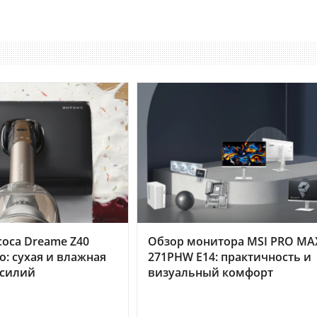
оса Dreame Z40
Обзор монитора MSI PRO MA
o: сухая и влажная
271PHW E14: практичность и
усилий
визуальный комфорт