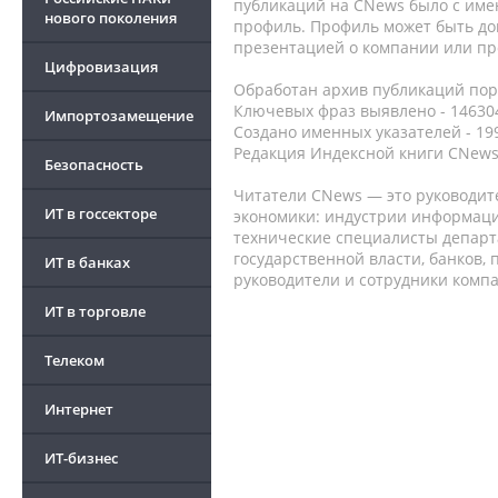
публикаций на CNews было с име
нового поколения
профиль. Профиль может быть до
презентацией о компании или про
Цифровизация
Обработан архив публикаций порт
Ключевых фраз выявлено - 146304
Импортозамещение
Создано именных указателей - 19
Редакция Индексной книги CNews
Безопасность
Читатели CNews — это руководит
ИТ в госсекторе
экономики: индустрии информаци
технические специалисты депар
государственной власти, банков,
ИТ в банках
руководители и сотрудники комп
ИТ в торговле
Телеком
Интернет
ИТ-бизнес