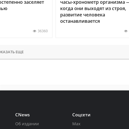
остепенно заселяет
часы-хронометр организма 
нью
когда они выходят из строя,
развитие человека
останавливается
36360
КАЗАТЬ ЕЩЕ
CNews
Соцсети
Об издании
Max