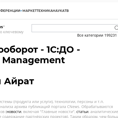
НФЕРЕНЦИИ
МАРКЕТ
ТЕХНИКА
НАУКА
ТВ
ws
*
по ключевому
Все категории
199231
оборот - 1С:ДО -
t Management
 Айрат
темы (продукта или услуги), технологии, персоны и т.п.
 анализа архива публикаций портала CNews. Обрабатываются
ов (
новости
, включая "Главные новости",
статьи
, аналитически
е содержание партнёрских проектов). Таким образом, чем боль