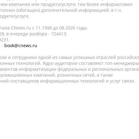
нем компании или продукта/услуги, тем более информативен
полнен (обогащен) дополнительной информацией, в т.ч.
дукте/услуге.
ала CNews.ru c 11.1998 до 08.2026 годы.
8, в очереди разбора - 724413.
9231.
 -
book@cnews.ru
ели и сотрудники одной из самых успешных отраслей российск
онных технологий. Ядро аудитории составляют топ-менеджеры
таментов информатизации федеральных и региональных орган
 промышленных компаний, розничных сетей, а также
аний-поставщиков информационных технологий и услуг связи.