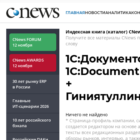
ГЛАВНАЯ
НОВОСТИ
АНАЛИТИКА
КО
Индексная книга (каталог) CNe
Получите все материалы CNews 
CNews FORUM
слову
12 ноября
1С:Документо
CNews AWARDS
12 ноября
1C:Documen
+
30 лет рынку ERP
в России
Гиниятуллин
Главные
ИТ-сценарии
2026
Ничего не найдено
10 лет российского
* Страница-профиль компании, сис
бэкапа
создается редактором на основе
тексты всех редакционных раздел
обзоры рынков, интервью, а такж
Российские ПАКи