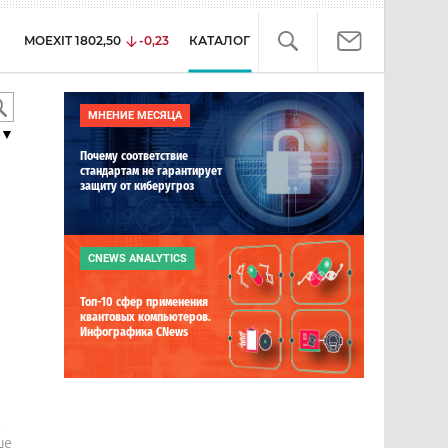
MOEXIT
1802,50
-0,23
КАТАЛОГ
МНЕНИЕ МЕСЯЦА
▼
Почему соответствие
стандартам не гарантирует
защиту от киберугроз
CNEWS ANALYTICS
Топ-10 сфер применения
квантовых компьютеров.
Инфографика CNews
е
ше