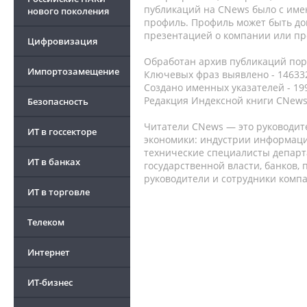
публикаций на CNews было с име
нового поколения
профиль. Профиль может быть до
презентацией о компании или про
Цифровизация
Обработан архив публикаций порт
Импортозамещение
Ключевых фраз выявлено - 146332
Создано именных указателей - 19
Редакция Индексной книги CNews
Безопасность
Читатели CNews — это руководит
ИТ в госсекторе
экономики: индустрии информаци
технические специалисты депар
ИТ в банках
государственной власти, банков,
руководители и сотрудники комп
ИТ в торговле
Телеком
Интернет
ИТ-бизнес